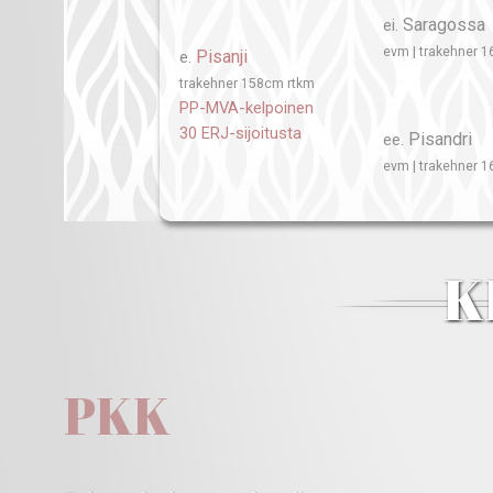
Saragossa
ei.
evm | trakehner 1
Pisanji
e.
trakehner 158cm rtkm
PP-MVA-kelpoinen
30 ERJ-sijoitusta
Pisandri
ee.
evm | trakehner 
K
PKK