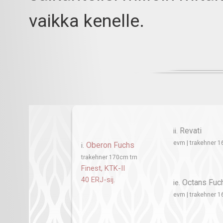
vaikka kenelle.
Revati
ii.
evm | trakehner 
Oberon Fuchs
i.
trakehner 170cm trn
Finest, KTK-II
40 ERJ-sij.
Octans Fuc
ie.
evm | trakehner