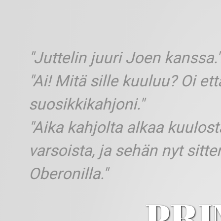
"Juttelin juuri Joen kanssa."
"Ai! Mitä sille kuuluu? Oi et
suosikkikahjoni."
"Aika kahjolta alkaa kuulos
varsoista, ja sehän nyt sitten
Oberonilla."
PRI