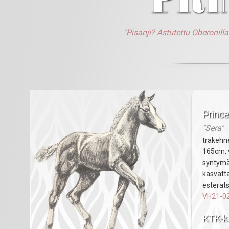
"Pisanji? Astutettu Oberonil
Princ
"Sera"
trakehn
165cm, 
syntymä
kasvatt
esterats
VH21-0
KTK-k