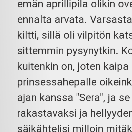
emän aprillipila olikin o
ennalta arvata. Varsasta
kiltti, sillä oli vilpitön k
sittemmin pysynytkin. Ko
kuitenkin on, joten kaipa
prinsessahepalle oikeinki
ajan kanssa "Sera", ja se
rakastavaksi ja hellyyden
säikähtelisi milloin mitäk