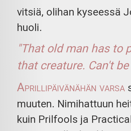
vitsiä, olihan kyseessä Jo
huoli.
"That old man has to p
that creature. Can't b
Aprillipäivänähän varsa
s
muuten. Nimihattuun heite
kuin Prilfools ja Practic