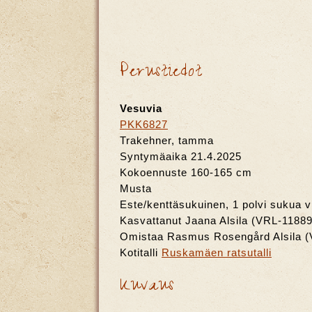
Perustiedot
Vesuvia
PKK6827
Trakehner, tamma
Syntymäaika 21.4.2025
Kokoennuste 160-165 cm
Musta
Este/kenttäsukuinen, 1 polvi sukua 
Kasvattanut Jaana Alsila (VRL-11889
Omistaa Rasmus Rosengård Alsila 
Kotitalli
Ruskamäen ratsutalli
Kuvaus