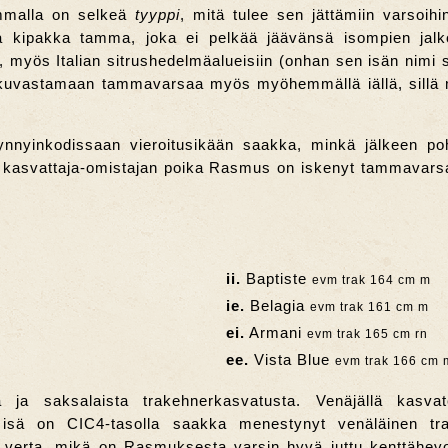
ammalla on selkeä
tyyppi
, mitä tulee sen jättämiin varsoih
a kipakka tamma, joka ei pelkää jäävänsä isompien jalk
riin, myös Italian sitrushedelmäalueisiin (onhan sen isän nim
kuvastamaan tammavarsaa myös myöhemmällä iällä, sillä mi
nnyinkodissaan vieroitusikään saakka, minkä jälkeen poh
an kasvattaja-omistajan poika Rasmus on iskenyt tammavars
ii.
Baptiste
evm trak 164 cm m
ie.
Belagia
evm trak 161 cm m
ei.
Armani
evm trak 165 cm rn
ee.
Vista Blue
evm trak 166 cm 
 ja saksalaista trakehnerkasvatusta. Venäjällä kasva
n isä on CIC4-tasolla saakka menestynyt venäläinen tr
tä verta, mikä on Rasmuksesta varsin hyvä juttu kenttähev