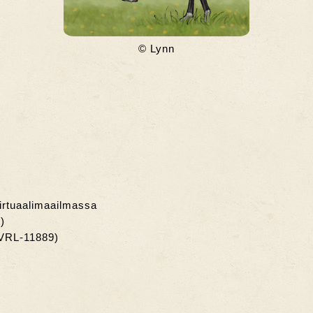
© Lynn
virtuaalimaailmassa
)
(VRL-11889)