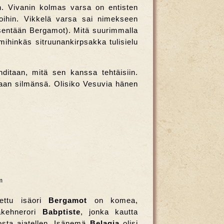
in. Vivanin kolmas varsa on entisten
oihin. Vikkelä varsa sai nimekseen
i sentään Bergamot). Mitä suurimmalla
hinkäs sitruunankirpsakka tulisielu
ditaan, mitä sen kanssa tehtäisiin.
aan silmänsä. Olisiko Vesuvia hänen
m
tettu isäori
Bergamot
on komea,
akehnerori
Babptiste
, jonka kautta
osta ajatellen. Isänemä
Belagia
olisi