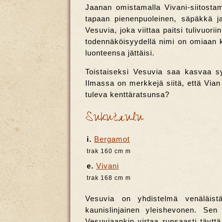
Jaanan omistamalla Vivani-siitost
tapaan pienenpuoleinen, säpäkkä j
Vesuvia, joka viittaa paitsi tulivuo
todennäköisyydellä nimi on omiaan 
luonteensa jättäisi.
Toistaiseksi Vesuvia saa kasvaa sy
Ilmassa on merkkejä siitä, että Vi
tuleva kenttäratsunsa?
Sukutaulu
i.
Bergamot
trak 160 cm m
e.
Vivani
trak 168 cm m
Vesuvia on yhdistelmä venäläistä
kaunislinjainen yleishevonen. Se
Vesuviaankin virtaa runsaasti täyt