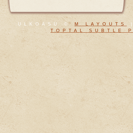
ULKOASU ©
M LAYOUTS
|
TOPTAL SUBTLE 