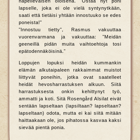
häpeileväisen oloisena. "Ostaa nyt poni
lapselle, joka ei ole vielä syntynytkään,
saati että tietäisi yhtään innostuuko se edes
poneista!"
"Innostuu tietty", Rasmus vakuuttaa
vuorenvarmana ja vakuuttaa: "Meidän
geeneillä pidän muita vaihtoehtoja tosi
epätodennäköisinä."
Loppujen lopuksi heidän kummankin
elämän alkutaipaleen rakkaimmat muistot
liittyvät poneihin, jotka ovat saatelleet
heidät hevosharrastuksen alkuun. Siitä
harrastuksesta onkin kehittynyt työ,
ammatti ja koti. Sitä Rosengård Alsilat eivät
sentään lapseltaan (lapsiltaan? lapseltaan?
lapseltaan) odota, mutta ei kai siitä mitään
haittaakaan ole, jos pihatossa kasvaa kaksi
sievää pientä ponia.