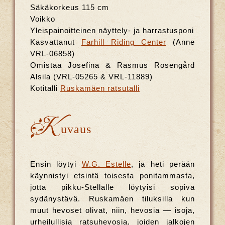
Säkäkorkeus 115 cm
Voikko
Yleispainoitteinen näyttely- ja harrastusponi
Kasvattanut
Farhill Riding Center
(Anne
VRL-06858)
Omistaa Josefina & Rasmus Rosengård
Alsila (VRL-05265 & VRL-11889)
Kotitalli
Ruskamäen ratsutalli
K
uvaus
Ensin löytyi
W.G. Estelle
, ja heti perään
käynnistyi etsintä toisesta ponitammasta,
jotta pikku-Stellalle löytyisi sopiva
sydänystävä. Ruskamäen tiluksilla kun
muut hevoset olivat, niin, hevosia — isoja,
urheilullisia ratsuhevosia, joiden jalkojen