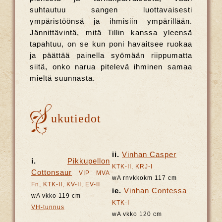
suhtautuu sangen luottavaisesti
ympäristöönsä ja ihmisiin ympärillään.
Jännittävintä, mitä Tillin kanssa yleensä
tapahtuu, on se kun poni havaitsee ruokaa
ja päättää painella syömään riippumatta
siitä, onko narua pitelevä ihminen samaa
mieltä suunnasta.
S
ukutiedot
ii.
Vinhan Casper
i.
Pikkupellon
KTK-II, KRJ-I
Cottonsaur
VIP MVA
wA rnvkkokm 117 cm
Fn, KTK-II, KV-II, EV-II
ie.
Vinhan Contessa
wA vkko 119 cm
KTK-I
VH-tunnus
wA vkko 120 cm