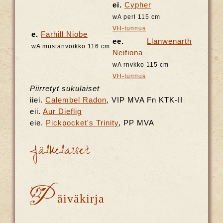
ei.
Cypher
wA perl 115 cm
VH-tunnus
e.
Farhill Niobe
ee.
Llanwenarth
wA mustanvoikko 116 cm
Neifiona
wA rnvkko 115 cm
VH-tunnus
Piirretyt sukulaiset
iiei.
Calembel Radon
, VIP MVA Fn KTK-II
eii.
Aur Dieflig
eie.
Pickpocket's Trinity
, PP MVA
Jälkeläiset
P
äiväkirja