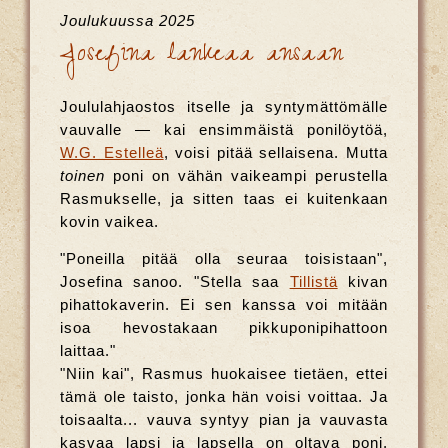
Joulukuussa 2025
Josefina lankeaa ansaan
Joululahjaostos itselle ja syntymättömälle
vauvalle — kai ensimmäistä ponilöytöä,
W.G. Estelleä
, voisi pitää sellaisena. Mutta
toinen
poni on vähän vaikeampi perustella
Rasmukselle, ja sitten taas ei kuitenkaan
kovin vaikea.
"Poneilla pitää olla seuraa toisistaan",
Josefina sanoo. "Stella saa
Tillistä
kivan
pihattokaverin. Ei sen kanssa voi mitään
isoa hevostakaan pikkuponipihattoon
laittaa."
"Niin kai", Rasmus huokaisee tietäen, ettei
tämä ole taisto, jonka hän voisi voittaa. Ja
toisaalta... vauva syntyy pian ja vauvasta
kasvaa lapsi ja lapsella on oltava poni,