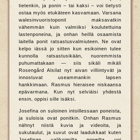
tietenkin, ja ponin – tai kaksi – voi tietysti
ostaa myös etukäteen kasvamaan. Varsana
walesinvuoristoponit maksavatkin
vähemmän kuin valmiiksi koulutettuina
lastenponeina, ja onhan heillä osaamista
laitella ponit ratsastusvalmiuteen. Ne ovat
kelpo iässä jo sitten kun esikoinen tulee
kunnolla ratsastusikään, nuoremmista
puhumattakaan — siis sikäli mikäli
Rosengård Alsilat nyt aivan villiintyvät ja
innostuvat useammankin lapsen
hankkimaan. Rasmus hieraisee niskaansa
epävarmana. Kun nyt selviäisi yhdestä
ensin, oppisi sille isäksi.
Josefina on suloinen intoillessaan poneista,
ja suloisia ovat ponitkin. Onhan Rasmus
nähnyt niistä kuvia ja videoita, ja
sukutaulut, ja suvut ovat laadukkaat kuten
Josefinan valikoimilta poneilta voi