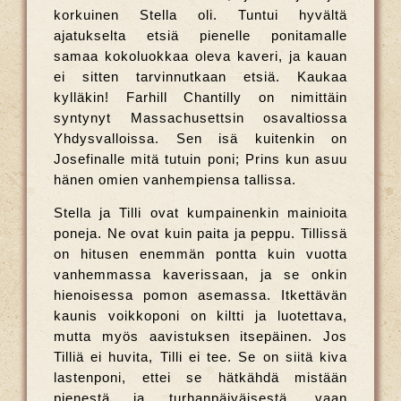
korkuinen Stella oli. Tuntui hyvältä
ajatukselta etsiä pienelle ponitamalle
samaa kokoluokkaa oleva kaveri, ja kauan
ei sitten tarvinnutkaan etsiä. Kaukaa
kylläkin! Farhill Chantilly on nimittäin
syntynyt Massachusettsin osavaltiossa
Yhdysvalloissa. Sen isä kuitenkin on
Josefinalle mitä tutuin poni; Prins kun asuu
hänen omien vanhempiensa tallissa.
Stella ja Tilli ovat kumpainenkin mainioita
poneja. Ne ovat kuin paita ja peppu. Tillissä
on hitusen enemmän pontta kuin vuotta
vanhemmassa kaverissaan, ja se onkin
hienoisessa pomon asemassa. Itkettävän
kaunis voikkoponi on kiltti ja luotettava,
mutta myös aavistuksen itsepäinen. Jos
Tilliä ei huvita, Tilli ei tee. Se on siitä kiva
lastenponi, ettei se hätkähdä mistään
pienestä ja turhanpäiväisestä, vaan