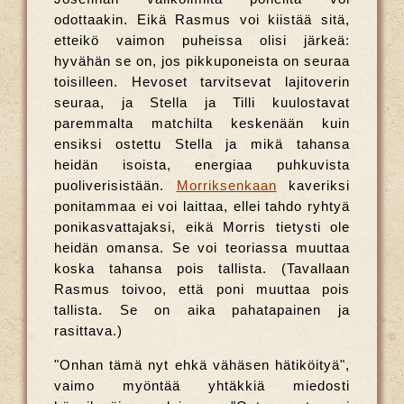
odottaakin. Eikä Rasmus voi kiistää sitä,
etteikö vaimon puheissa olisi järkeä:
hyvähän se on, jos pikkuponeista on seuraa
toisilleen. Hevoset tarvitsevat lajitoverin
seuraa, ja Stella ja Tilli kuulostavat
paremmalta matchilta keskenään kuin
ensiksi ostettu Stella ja mikä tahansa
heidän isoista, energiaa puhkuvista
puoliverisistään.
Morriksenkaan
kaveriksi
ponitammaa ei voi laittaa, ellei tahdo ryhtyä
ponikasvattajaksi, eikä Morris tietysti ole
heidän omansa. Se voi teoriassa muuttaa
koska tahansa pois tallista. (Tavallaan
Rasmus toivoo, että poni muuttaa pois
tallista. Se on aika pahatapainen ja
rasittava.)
"Onhan tämä nyt ehkä vähäsen hätiköityä",
vaimo myöntää yhtäkkiä miedosti