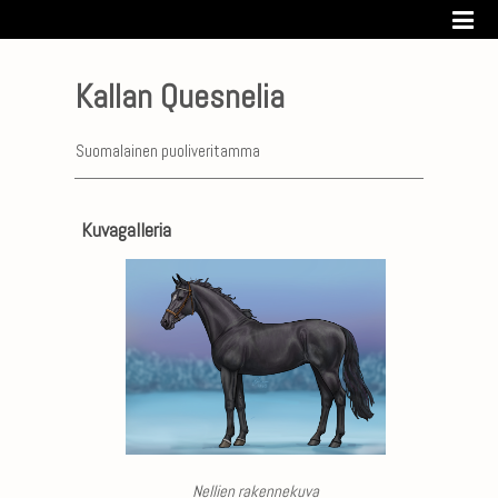
Kallan Quesnelia
Suomalainen puoliveritamma
Kuvagalleria
Nellien rakennekuva