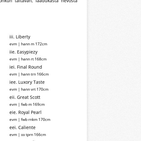
jonkun taitavan, laadukasta hevosta
iii. Liberty
evm | hann m 172cm
iie. Easypiezy
evm | hann rt 168cm
iei. Final Round
evm | hann trn 166cm
iee. Luxory Taste
evm | hann vrt 170cm
eii. Great Scott
evm | fwb m 169cm
eie. Royal Pearl
evm | fwb rnkm 170cm
eei. Caliente
evm | xx tprn 166cm