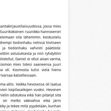
antakirjaustilaisuudessa, jossa mies
 Suurikokoinen ruunikko hannoverori
stelemaan sitä lähemmin. Keskustelu
yöhempi tiedonhaku netissä tiiviiseen
, ja tiedonhaku vahvisti päätöstä:
vittiin astutuksesta ja niin ryhdyttiin
otellut. Daniel ei ollut aivan varma,
Kosmon mies totesi saaneensa juuri
 se oli. Kosmosta tulisi vielä hieno
rivarsaa katsellessaan.
ma-altis. Vaikka hevosessa oli laatua
uvien toipilasaikojen vuoksi. Hevonen
nielin odotuksia eikä hän pitänyt sitä
os on melko väkivahva eikä järin
äiky ja tekee mitä pyydetään, kunhan