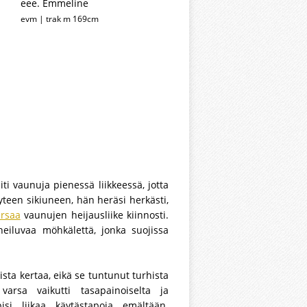
eee. Emmeline
evm | trak m 169cm
ti vaunuja pienessä liikkeessä, jotta
äyteen sikiuneen, hän heräsi herkästi,
arsaa
vaunujen heijausliike kiinnosti.
heiluvaa möhkälettä, jonka suojissa
sta kertaa, eikä se tuntunut turhista
 varsa vaikutti tasapainoiselta ja
isi liikaa käytästapoja emältään.