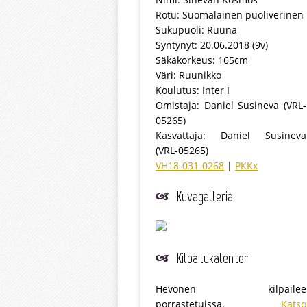
Rotu: Suomalainen puoliverinen
Sukupuoli: Ruuna
Syntynyt: 20.06.2018 (9v)
Säkäkorkeus: 165cm
Väri: Ruunikko
Koulutus: Inter I
Omistaja: Daniel Susineva (VRL-
05265)
Kasvattaja: Daniel Susineva
(VRL-05265)
VH18-031-0268
|
PKKx
Kuvagalleria
Kilpailukalenteri
Hevonen kilpailee
porrastetuissa.
Katso