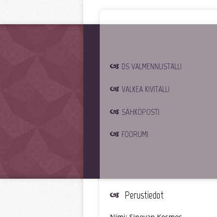
DS VALMENNUSTALLI
VALKEA KIVITALLI
SÄHKÖPOSTI
FOORUMI
Perustiedot
Nimi: Sinevan Kosmos