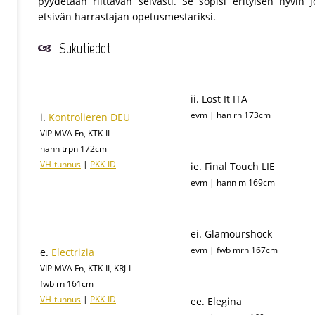
pyydetään riittävän selvästi. Se sopisi erityisen hyvin 
etsivän harrastajan opetusmestariksi.
Sukutiedot
ii. Lost It ITA
evm | han rn 173cm
i.
Kontrolieren DEU
VIP MVA Fn, KTK-II
hann trpn 172cm
VH-tunnus
|
PKK-ID
ie. Final Touch LIE
evm | hann m 169cm
ei. Glamourshock
evm | fwb mrn 167cm
e.
Electrizia
VIP MVA Fn, KTK-II, KRJ-I
fwb rn 161cm
VH-tunnus
|
PKK-ID
ee. Elegina