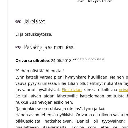
evm | trak prn 160cm
Jälkeläiset
Ei jalostuskäytössä.
Päiväkirja ja valmennukset
kirjoittanut omistaja
Orivarsa ulkoilee
, 24.06.2018
"Sehän näyttää hienolta."
Lynn katseli varsaa pieni hymynkare huulillaan. Nainen pi
vauva pysyisi unessa. Ellei Lilian ollut ehtinyt nukahtaa t
jos vaunut pysähtyivät.
Electrizian
kanssa ulkoilevaa
oriv
Se tuli aivan aidan lähettyville katselemaan omituista 
nukkui Susinevojen esikoinen.
"Ja ainakin se on rohkea ja utelias", Lynn jatkoi.
Hänen aviomiehensä nyökkäsi. Orivarsa oli ulkona vasta toi
pikkuasioista hätkähtelevän. Daniel oli tyytyväinen:
miellyttävän itsevarmalta. Toivoa sopi, ettei se opp