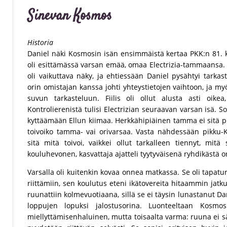
Sinevan Kosmos
Historia
Daniel näki Kosmosin isän ensimmäistä kertaa PKK:n 81. k
oli esittämässä varsan emää, omaa Electrizia-tammaansa.
oli vaikuttava näky, ja ehtiessään Daniel pysähtyi tarka
orin omistajan kanssa johti yhteystietojen vaihtoon, ja m
suvun tarkasteluun. Fiilis oli ollut alusta asti oikea
Kontrolierenistä tulisi Electrizian seuraavan varsan isä. So
kyttäämään Ellun kiimaa. Herkkähipiäinen tamma ei sitä piil
toivoiko tamma- vai orivarsaa. Vasta nähdessään pikku-
sitä mitä toivoi, vaikkei ollut tarkalleen tiennyt, mitä
kouluhevonen, kasvattaja ajatteli tyytyväisenä ryhdikästä o
Varsalla oli kuitenkin kovaa onnea matkassa. Se oli tapatur
riittämiin, sen koulutus eteni ikätovereita hitaammin jatk
ruunattiin kolmevuotiaana, sillä se ei täysin lunastanut Da
loppujen lopuksi jalostusorina. Luonteeltaan Kosm
miellyttämisenhaluinen, mutta toisaalta varma: ruuna ei s