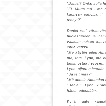
"Daniel? Onko sulla h
"Ei. Mutta mä - mä o
kauhean pahoillani."
tehnyt?"
Daniel veti värisevä
huolestuneen ja häm
vaalean naisen kasvoi
ehkä kiukku.
"Me käytiin eilen Ama
mä, tota. Lynn, mä ol
taisin ostaa hevosen.
Lynn tuijotti miestään
"Sä teit mitä?"
"Mä annoin Amandan 
"Daniel!" Lynn kirah
hänen edessään.
Kyllä muuten kannatt