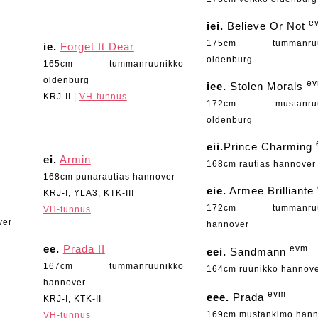
e
iei.
Believe Or Not
175cm tummanruu
ie.
Forget It Dear
oldenburg
165cm tummanruunikko
oldenburg
e
iee.
Stolen Morals
KRJ-II |
VH-tunnus
172cm mustanruu
oldenburg
eii.
Prince Charming
ei.
Armin
168cm rautias hannover
168cm punarautias hannover
eie.
Armee Brilliante
KRJ-I, YLA3, KTK-III
172cm tummanruu
VH-tunnus
ver
hannover
ee.
Prada II
evm
eei.
Sandmann
167cm tummanruunikko
164cm ruunikko hannov
hannover
evm
eee.
Prada
KRJ-I, KTK-II
169cm mustankimo hann
VH-tunnus