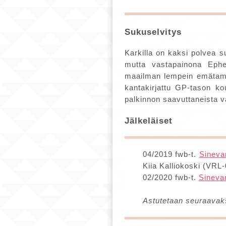
Sukuselvitys
Karkilla on kaksi polvea s
mutta vastapainona Ephe
maailman lempein emätamm
kantakirjattu GP-tason ko
palkinnon saavuttaneista 
Jälkeläiset
04/2019 fwb-t.
Sineva
Kiia Kalliokoski (VRL
02/2020 fwb-t.
Sineva
Astutetaan seuraavaks