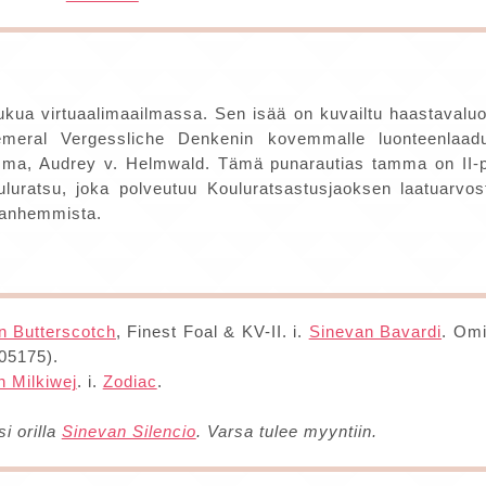
ukua virtuaalimaailmassa. Sen isää on kuvailtu haastavaluo
meral Vergessliche Denkenin kovemmalle luonteenlaadul
a, Audrey v. Helmwald. Tämä punarautias tamma on II-pa
uluratsu, joka polveutuu Kouluratsastusjaoksen laatuarvos
vanhemmista.
n Butterscotch
, Finest Foal & KV-II. i.
Sinevan Bavardi
. Omi
-05175).
n Milkiwej
. i.
Zodiac
.
i orilla
Sinevan Silencio
. Varsa tulee myyntiin.