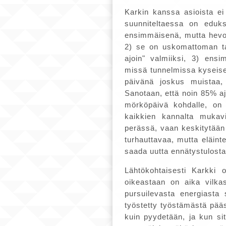
Karkin kanssa asioista ei
suunniteltaessa on eduk
ensimmäisenä, mutta hevos
2) se on uskomattoman tai
ajoin" valmiiksi, 3) ensi
missä tunnelmissa kyseise
päivänä joskus muistaa,
Sanotaan, että noin 85% aj
mörköpäivä kohdalle, on t
kaikkien kannalta mukav
perässä, vaan keskitytään
turhauttavaa, mutta eläint
saada uutta ennätystulosta
Lähtökohtaisesti Karkki o
oikeastaan on aika vilka
pursuilevasta energiasta 
työstetty työstämästä pääs
kuin pyydetään, ja kun sit