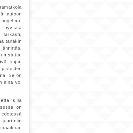
isamatkoja
nä autoon
n ongelma,
ä "hyvissä
 tarkasti,
hä tänäkin
ännittää.
kun sattuu
äivä sujuu
pisteiden
ana. Se on
n aina voi
että sillä
osessa on
n edetessä
juuri niin
ä maailman