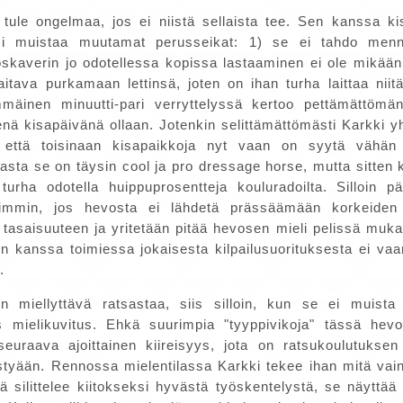
 tule ongelmaa, jos ei niistä sellaista tee. Sen kanssa k
si muistaa muutamat perusseikat: 1) se ei tahdo men
kaverin jo odotellessa kopissa lastaaminen ei ole mikää
tava purkamaan lettinsä, joten on ihan turha laittaa niit
mmäinen minuutti-pari verryttelyssä kertoo pettämättömän
nä kisapäivänä ollaan. Jotenkin selittämättömästi Karkki y
 että toisinaan kisapaikkoja nyt vaan on syytä vähän j
asta se on täysin cool ja pro dressage horse, mutta sitten 
urha odotella huippuprosentteja kouluradoilta. Silloin p
immin, jos hevosta ei lähdetä prässäämään korkeiden 
 tasaisuuteen ja yritetään pitää hevosen mieli pelissä muk
en kanssa toimiessa jokaisesta kilpailusuorituksesta ei vaa
.
n miellyttävä ratsastaa, siis silloin, kun se ei muista 
s mielikuvitus. Ehkä suurimpia "tyyppivikoja" tässä hev
seuraava ajoittainen kiireisyys, jota on ratsukoulutukse
tyään. Rennossa mielentilassa Karkki tekee ihan mitä vain 
ä silittelee kiitokseksi hyvästä työskentelystä, se näyttä