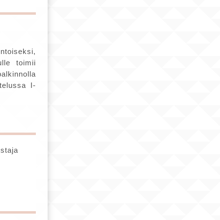
ntoiseksi,
le toimii
lkinnolla
telussa I-
staja