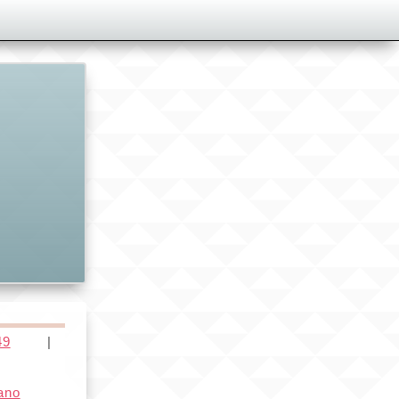
49
|
ano