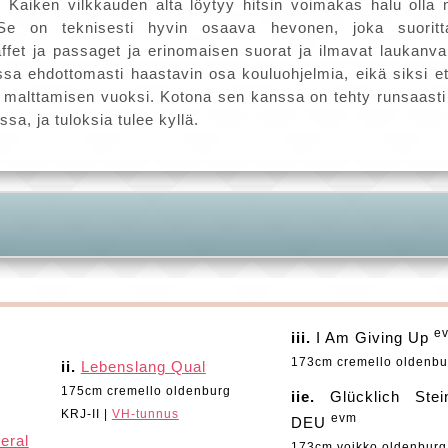
 Kaiken vilkkauden alta löytyy hitsin voimakas halu olla m
 Se on teknisesti hyvin osaava hevonen, joka suoritt
affet ja passaget ja erinomaisen suorat ja ilmavat laukanvai
a ehdottomasti haastavin osa kouluohjelmia, eikä siksi ett
n malttamisen vuoksi. Kotona sen kanssa on tehty runsaasti t
a, ja tuloksia tulee kyllä.
e
iii.
I Am Giving Up
173cm cremello oldenbu
ii.
Lebenslang Qual
175cm cremello oldenburg
iie.
Glücklich Stei
KRJ-II |
VH-tunnus
evm
DEU
eral
173cm voikko oldenburg