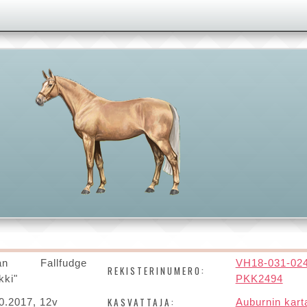
lan Fallfudge
VH18-031-02
REKISTERINUMERO:
kki"
PKK2494
KASVATTAJA:
0.2017, 12v
Auburnin kart