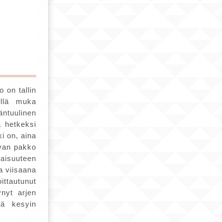
 on tallin
illä muka
äntuulinen
a hetkeksi
i on, aina
ivan pakko
iaisuuteen
a viisaana
ittautunut
ynyt arjen
tä kesyin