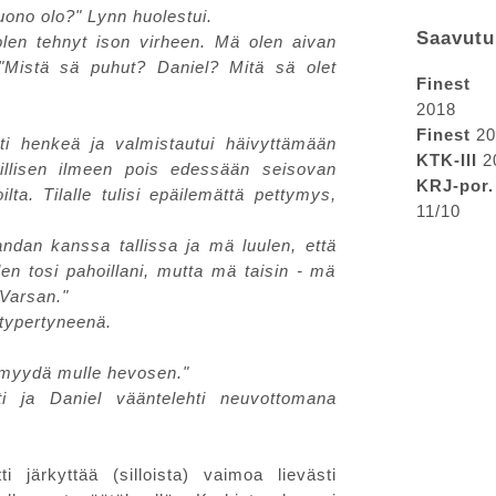
uono olo?" Lynn huolestui.
Saavutu
len tehnyt ison virheen. Mä olen aivan
 "Mistä sä puhut? Daniel? Mitä sä olet
Finest 
2018
Finest
20
sti henkeä ja valmistautui häivyttämään
KTK-III
2
illisen ilmeen pois edessään seisovan
KRJ-por.
lta. Tilalle tulisi epäilemättä pettymys,
11/10
ndan kanssa tallissa ja mä luulen, että
en tosi pahoillani, mutta mä taisin - mä
 Varsan."
 typertyneenä.
myydä mulle hevosen."
ti ja Daniel vääntelehti neuvottomana
i järkyttää (silloista) vaimoa lievästi