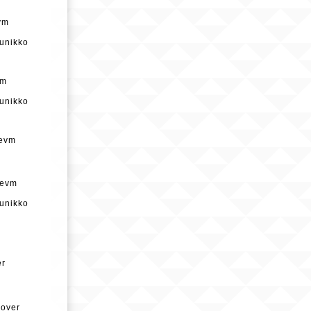
vm
nikko
vm
nikko
evm
evm
nikko
er
over