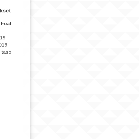
kset
Foal
19
019
taso