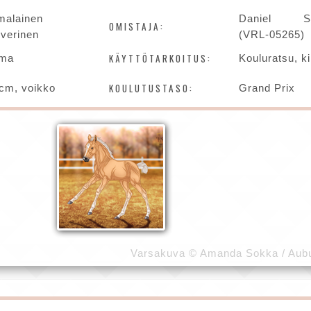
malainen
Daniel Su
OMISTAJA:
iverinen
(VRL-05265)
KÄYTTÖTARKOITUS:
ma
Kouluratsu, ki
KOULUTUSTASO:
cm, voikko
Grand Prix
Varsakuva © Amanda Sokka / Aubu