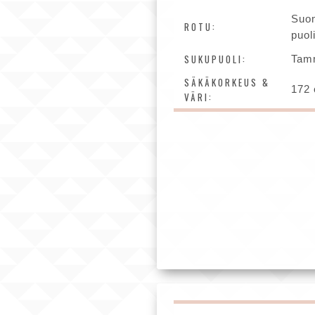
Suo
ROTU:
puol
SUKUPUOLI:
Tam
SÄKÄKORKEUS &
172 
VÄRI: