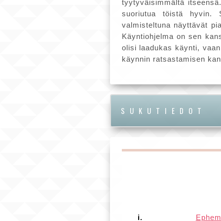
tyytyväisimmältä itseensä.
suoriutua töistä hyvin.
valmisteltuna näyttävät pi
Käyntiohjelma on sen kanss
olisi laadukas käynti, vaa
käynnin ratsastamisen kanss
SUKUTIEDOT
i.
Ephem