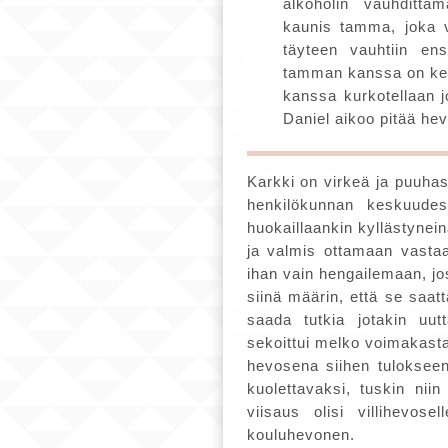
alkoholin vauhdittam
kaunis tamma, joka 
täyteen vauhtiin en
tamman kanssa on kesk
kanssa kurkotellaan j
Daniel aikoo pitää he
Karkki on virkeä ja puuhast
henkilökunnan keskuudes
huokaillaankin kyllästynei
ja valmis ottamaan vastaa
ihan vain hengailemaan, jo
siinä määrin, että se saat
saada tutkia jotakin uutt
sekoittui melko voimakasta
hevosena siihen tulokseen
kuolettavaksi, tuskin nii
viisaus olisi villihevo
kouluhevonen.