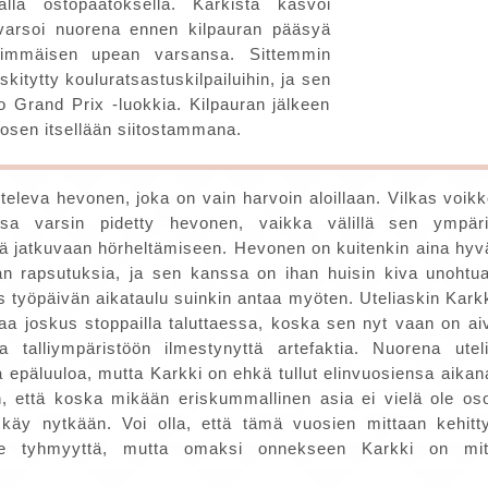
alla ostopäätöksellä. Karkista kasvoi
varsoi nuorena ennen kilpauran pääsyä
simmäisen upean varsansa. Sittemmin
itytty kouluratsastuskilpailuihin, ja sen
o Grand Prix -luokkia. Kilpauran jälkeen
vosen itsellään siitostammana.
eleva hevonen, joka on vain harvoin aloillaan. Vilkas voikko
sa varsin pidetty hevonen, vaikka välillä sen ympär
nä jatkuvaan hörheltämiseen. Hevonen on kuitenkin aina hyv
n rapsutuksia, ja sen kanssa on ihan huisin kiva unohtu
s työpäivän aikataulu suinkin antaa myöten. Uteliaskin Karkk
taa joskus stoppailla taluttaessa, koska sen nyt vaan on a
a talliympäristöön ilmestynyttä artefaktia. Nuorena utel
 epäluuloa, mutta Karkki on ehkä tullut elinvuosiensa aikan
, että koska mikään eriskummallinen asia ei vielä ole oso
n käy nytkään. Voi olla, että tämä vuosien mittaan kehitt
selle tyhmyyttä, mutta omaksi onnekseen Karkki on mi