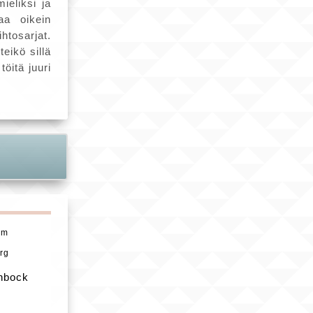
ieliksi ja
aa oikein
htosarjat.
eikö sillä
öitä juuri
vm
rg
nbock