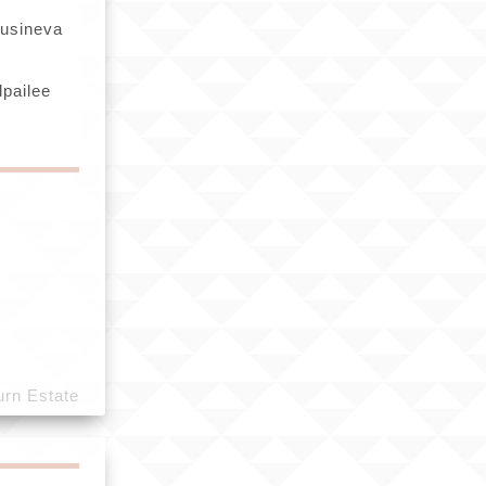
sineva
lpailee
rn Estate