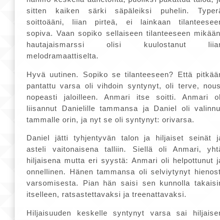
sitten kaiken särki säpäleiksi puhelin. Typer
soittoääni, liian pirteä, ei lainkaan tilanteesee
sopiva. Vaan sopiko sellaiseen tilanteeseen mikään
hautajaismarssi olisi kuulostanut liia
melodramaattiselta.
Hyvä uutinen. Sopiko se tilanteeseen? Että pitkää
pantattu varsa oli vihdoin syntynyt, oli terve, nous
nopeasti jaloilleen. Anmari itse soitti. Anmari ol
liisannut Danielille tammansa ja Daniel oli valinnu
tammalle orin, ja nyt se oli syntynyt: orivarsa.
Daniel jätti tyhjentyvän talon ja hiljaiset seinät j
asteli vaitonaisena talliin. Siellä oli Anmari, yht
hiljaisena mutta eri syystä: Anmari oli helpottunut j
onnellinen. Hänen tammansa oli selviytynyt hienost
varsomisesta. Pian hän saisi sen kunnolla takaisi
itselleen, ratsastettavaksi ja treenattavaksi.
Hiljaisuuden keskelle syntynyt varsa sai hiljaise