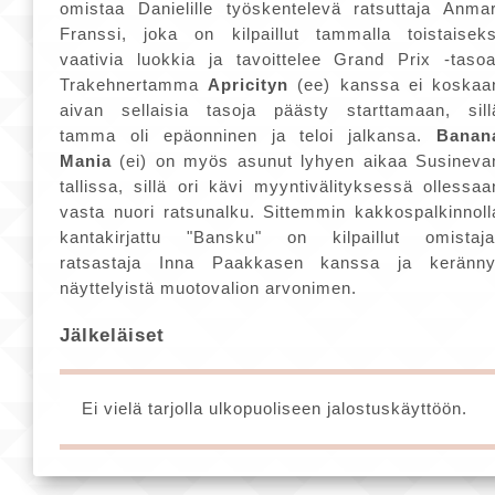
omistaa Danielille työskentelevä ratsuttaja Anmar
Franssi, joka on kilpaillut tammalla toistaiseks
vaativia luokkia ja tavoittelee Grand Prix -tasoa
Trakehnertamma
Apricityn
(ee) kanssa ei koskaa
aivan sellaisia tasoja päästy starttamaan, sill
tamma oli epäonninen ja teloi jalkansa.
Banan
Mania
(ei) on myös asunut lyhyen aikaa Susineva
tallissa, sillä ori kävi myyntivälityksessä ollessaa
vasta nuori ratsunalku. Sittemmin kakkospalkinnoll
kantakirjattu "Bansku" on kilpaillut omistaja
ratsastaja Inna Paakkasen kanssa ja keränny
näyttelyistä muotovalion arvonimen.
Jälkeläiset
Ei vielä tarjolla ulkopuoliseen jalostuskäyttöön.