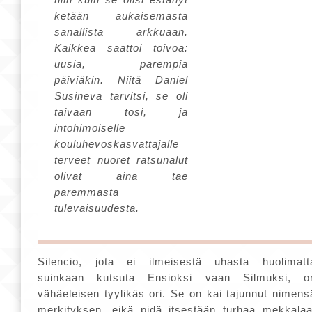
ketään aukaisemasta
sanallista arkkuaan.
Kaikkea saattoi toivoa:
uusia, parempia
päiviäkin. Niitä Daniel
Susineva tarvitsi, se oli
taivaan tosi, ja
intohimoiselle
kouluhevoskasvattajalle
terveet nuoret ratsunalut
olivat aina tae
paremmasta
tulevaisuudesta.
Silencio, jota ei ilmeisestä uhasta huolimatt
suinkaan kutsuta Ensioksi vaan Silmuksi, o
vähäeleisen tyylikäs ori. Se on kai tajunnut nimens
merkityksen, eikä pidä itsestään turhaa mekkalaa