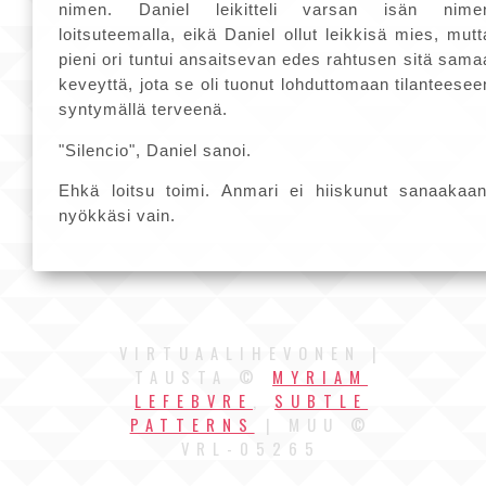
nimen. Daniel leikitteli varsan isän nime
loitsuteemalla, eikä Daniel ollut leikkisä mies, mutt
pieni ori tuntui ansaitsevan edes rahtusen sitä sama
keveyttä, jota se oli tuonut lohduttomaan tilanteesee
syntymällä terveenä.
"Silencio", Daniel sanoi.
Ehkä loitsu toimi. Anmari ei hiiskunut sanaakaan
nyökkäsi vain.
VIRTUAALIHEVONEN |
TAUSTA ©
MYRIAM
LEFEBVRE
,
SUBTLE
PATTERNS
| MUU ©
VRL-05265