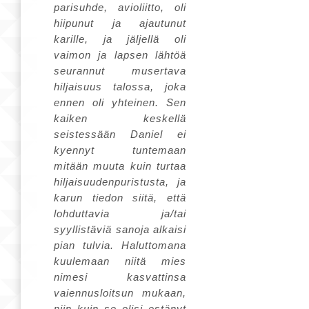
parisuhde, avioliitto, oli
hiipunut ja ajautunut
karille, ja jäljellä oli
vaimon ja lapsen lähtöä
seurannut musertava
hiljaisuus talossa, joka
ennen oli yhteinen. Sen
kaiken keskellä
seistessään Daniel ei
kyennyt tuntemaan
mitään muuta kuin turtaa
hiljaisuudenpuristusta, ja
karun tiedon siitä, että
lohduttavia ja/tai
syyllistäviä sanoja alkaisi
pian tulvia. Haluttomana
kuulemaan niitä mies
nimesi kasvattinsa
vaiennusloitsun mukaan,
niin kuin se olisi estänyt