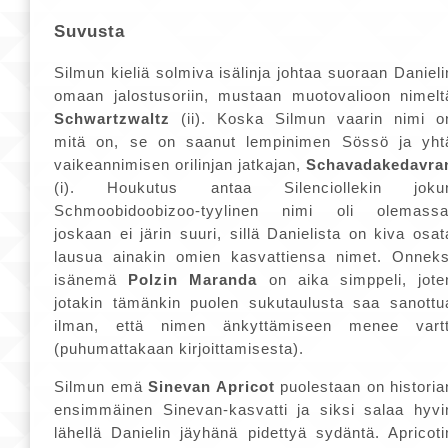
Suvusta
Silmun kieliä solmiva isälinja johtaa suoraan Danieli
omaan jalostusoriin, mustaan muotovalioon nimelt
Schwartzwaltz
(ii). Koska Silmun vaarin nimi o
mitä on, se on saanut lempinimen Sössö ja yht
vaikeannimisen orilinjan jatkajan,
Schavadakedavra
(i). Houkutus antaa Silenciollekin joku
Schmoobidoobizoo-tyylinen nimi oli olemassa
joskaan ei järin suuri, sillä Danielista on kiva osat
lausua ainakin omien kasvattiensa nimet. Onneks
isänemä
Polzin Maranda
on aika simppeli, jote
jotakin tämänkin puolen sukutaulusta saa sanottu
ilman, että nimen änkyttämiseen menee vartt
(puhumattakaan kirjoittamisesta).
Silmun emä
Sinevan Apricot
puolestaan on historia
ensimmäinen Sinevan-kasvatti ja siksi salaa hyvi
lähellä Danielin jäyhänä pidettyä sydäntä. Apricoti