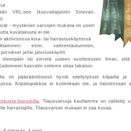
vut
idään VRL:oon (kasvattajanimi Sinevan,
5)
kuvat - myytävien varsojen mukana on usein
mutta kuvatakuuta ei ole
in aktiivisessa kisa- tai harrastuskäytössä
oittaminen: esim. valmentautuminen,
 piirrokset ja/tai jalostuskäyttö
 eteenpäin tai siirretä uuteen osoitteeseen ilman, et
Kadonneen kasvatin voimme ottaa takaisin.
lla on pääsääntöisesti hyvät edellytykset kilpailla ja
iluissa. Kilpailupakkoa ei kuitenkaan ole, ja halutessaan 
eskusta-foorumilla
. Tilausvarsoja kauttamme on välitetty v
eille harrastajille. Tilausvarsan mukaan ei saa kuvaa.
: 5 tammaa, 4 oria)