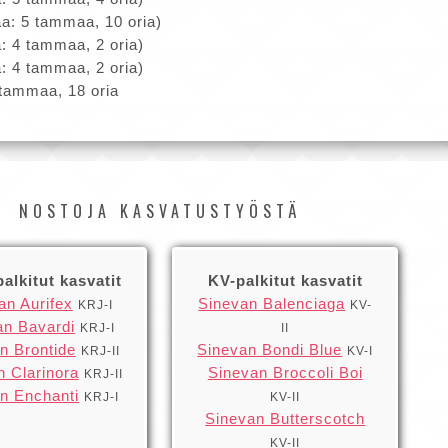
a: 5 tammaa, 10 oria)
: 4 tammaa, 2 oria)
: 4 tammaa, 2 oria)
 tammaa, 18 oria
NOSTOJA KASVATUSTYÖSTÄ
alkitut kasvatit
KV-palkitut kasvatit
an Aurifex
Sinevan Balenciaga
KRJ-I
KV-
an Bavardi
KRJ-I
II
n Brontide
Sinevan Bondi Blue
KRJ-II
KV-I
n Clarinora
Sinevan Broccoli Boi
KRJ-II
n Enchanti
KRJ-I
KV-II
Sinevan Butterscotch
KV-II