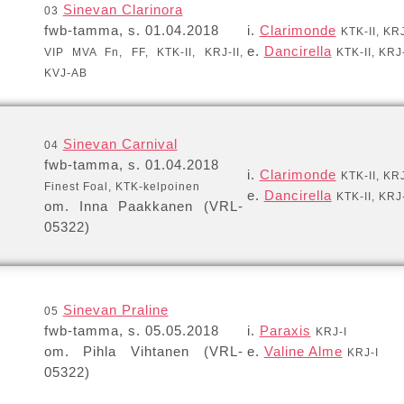
Sinevan Clarinora
03
fwb-tamma, s. 01.04.2018
i.
Clarimonde
KTK-II, KRJ
e.
Dancirella
VIP MVA Fn, FF, KTK-II, KRJ-II,
KTK-II, KRJ-
KVJ-AB
Sinevan Carnival
04
fwb-tamma, s. 01.04.2018
i.
Clarimonde
KTK-II, KRJ
Finest Foal, KTK-kelpoinen
e.
Dancirella
KTK-II, KRJ-
om. Inna Paakkanen (VRL-
05322)
Sinevan Praline
05
fwb-tamma, s. 05.05.2018
i.
Paraxis
KRJ-I
om. Pihla Vihtanen (VRL-
e.
Valine Alme
KRJ-I
05322)