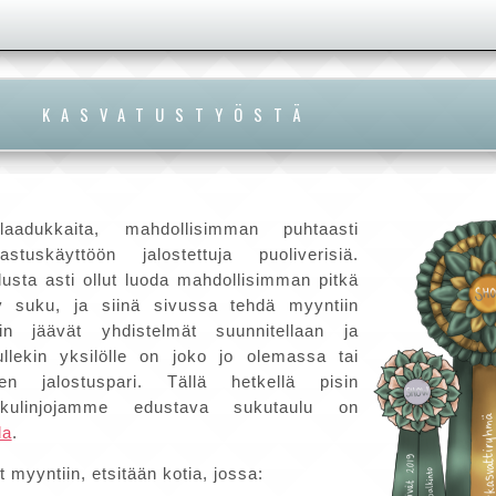
KASVATUSTYÖSTÄ
laadukkaita, mahdollisimman puhtaasti
sastuskäyttöön jalostettuja puoliverisiä.
usta asti ollut luoda mahdollisimman pitkä
tty suku, ja siinä sivussa tehdä myyntiin
iin jäävät yhdistelmät suunnitellaan ja
ullekin yksilölle on joko jo olemassa tai
inen jalostuspari. Tällä hetkellä pisin
sukulinjojamme edustava sukutaulu on
la
.
at myyntiin, etsitään kotia, jossa: