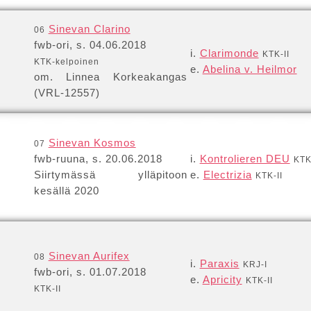
Sinevan Clarino
06
fwb-ori, s. 04.06.2018
i.
Clarimonde
KTK-II
KTK-kelpoinen
e.
Abelina v. Heilmor
om. Linnea Korkeakangas
(VRL-12557)
Sinevan Kosmos
07
fwb-ruuna, s. 20.06.2018
i.
Kontrolieren DEU
KTK
Siirtymässä ylläpitoon
e.
Electrizia
KTK-II
kesällä 2020
Sinevan Aurifex
08
i.
Paraxis
KRJ-I
fwb-ori, s. 01.07.2018
e.
Apricity
KTK-II
KTK-II