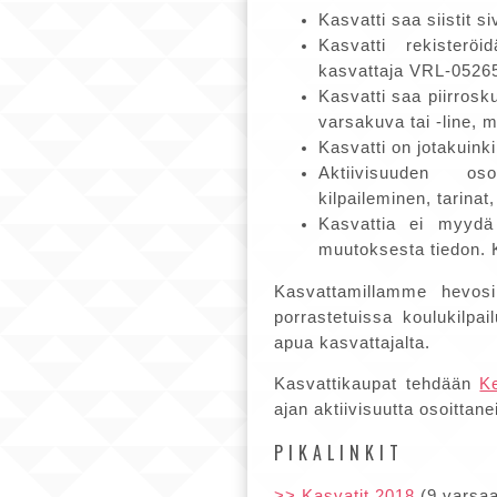
Kasvatti saa siistit si
Kasvatti rekisterö
kasvattaja VRL-0526
Kasvatti saa piirros
varsakuva tai -line, 
Kasvatti on jotakuink
Aktiivisuuden os
kilpaileminen, tarinat,
Kasvattia ei myydä
muutoksesta tiedon. 
Kasvattamillamme hevosi
porrastetuissa koulukilpa
apua kasvattajalta.
Kasvattikaupat tehdään
K
ajan aktiivisuutta osoittan
PIKALINKIT
>> Kasvatit 2018
(9 varsaa