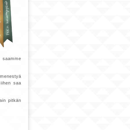
tä saamme
 menestyä
siihen saa
ain pitkän