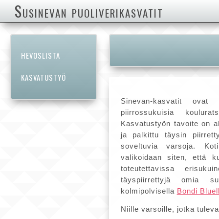
Susinevan puoliverikasvatit
HEVOSLISTA
KASVATUSTYÖ
Sinevan-kasvatit ovat 
piirrossukuisia koulurat
Kasvatustyön tavoite on al
ja palkittu täysin piirre
soveltuvia varsoja. Kot
valikoidaan siten, että k
toteutettavissa erisuku
täyspiirrettyjä omia 
kolmipolvisella
Bondi Bluel
Niille varsoille, jotka tulev