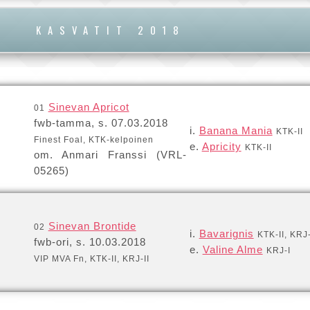
KASVATIT 2018
Sinevan Apricot
01
fwb-tamma, s. 07.03.2018
i.
Banana Mania
KTK-II
Finest Foal, KTK-kelpoinen
e.
Apricity
KTK-II
om. Anmari Franssi (VRL-
05265)
Sinevan Brontide
02
i.
Bavarignis
KTK-II, KRJ-
fwb-ori, s. 10.03.2018
e.
Valine Alme
KRJ-I
VIP MVA Fn, KTK-II, KRJ-II