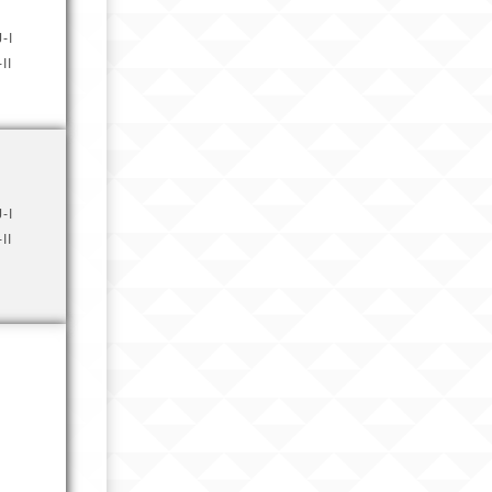
-I
II
-I
II