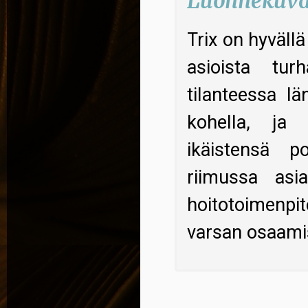
Luonnekuv
Trix on hyvällä
asioista tu
tilanteessa lä
kohella, ja
ikäistensä 
riimussa asia
hoitotoimenpit
varsan osaamis