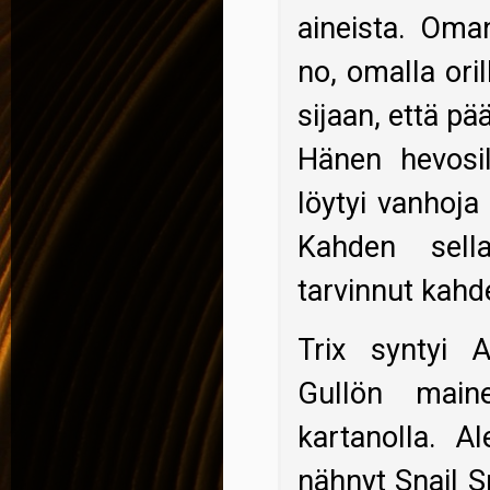
aineista. Oma
no, omalla oril
sijaan, että pä
Hänen hevosil
löytyi vanhoja
Kahden sella
tarvinnut kahde
Trix syntyi 
Gullön maine
kartanolla. A
nähnyt Snail S