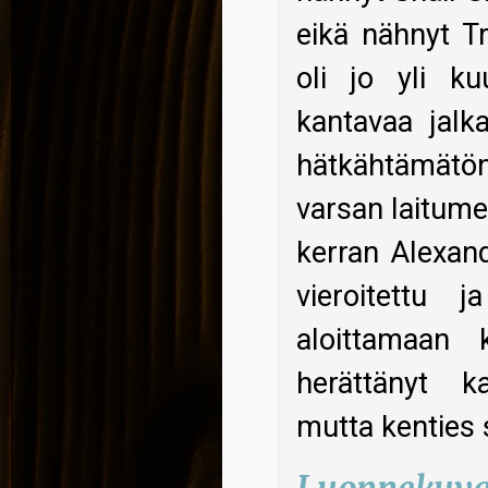
eikä nähnyt T
oli jo yli ku
kantavaa jalk
hätkähtämätön 
varsan laitum
kerran Alexand
vieroitettu 
aloittamaan 
herättänyt k
mutta kenties s