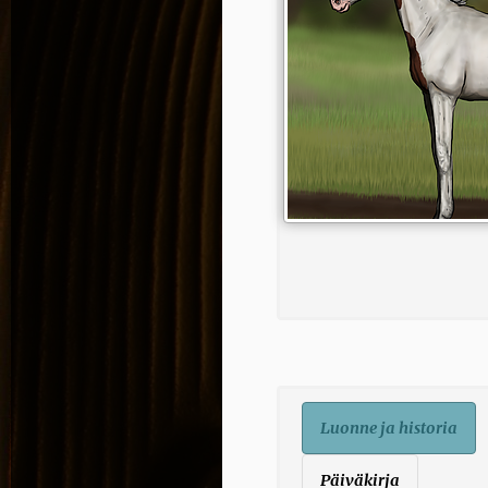
Luonne ja historia
Päiväkirja