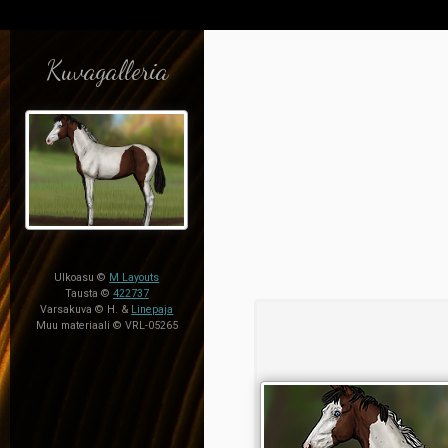
Kuvagalleria
Ulkoasu ©
M Layouts
Tausta ©
422737
Varsakuva © H. &
Linepaja
Muu materiaali © VRL-05265