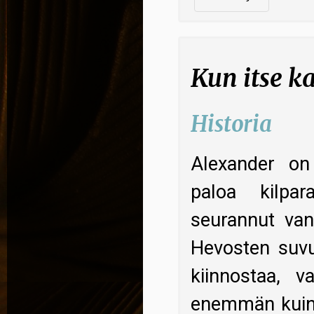
Kun itse ka
Historia
Alexander on
paloa kilpar
seurannut van
Hevosten suvu
kiinnostaa, v
enemmän kuin k