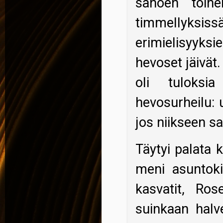
sanoen toine
timmellyks
erimielisyyksi
hevoset jäivät.
oli tuloksia
hevosurheilu: 
jos niikseen sa
Täytyi palata 
meni asuntoki
kasvatit, Ros
suinkaan halv