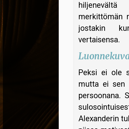
hiljenevältä
merkittömän r
jostakin ku
vertaisensa.
Luonnekuv
Peksi ei ole 
mutta ei sen 
persoonana. Si
sulosointuise
Alexanderin tu