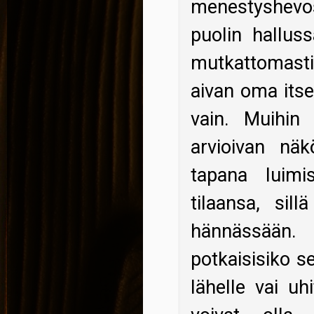
menestyshevos
puolin hallus
mutkattomast
aivan oma itse
vain. Muihin
arvioivan näk
tapana luimi
tilaansa, sil
hännässään.
potkaisisiko se
lähelle vai uhi