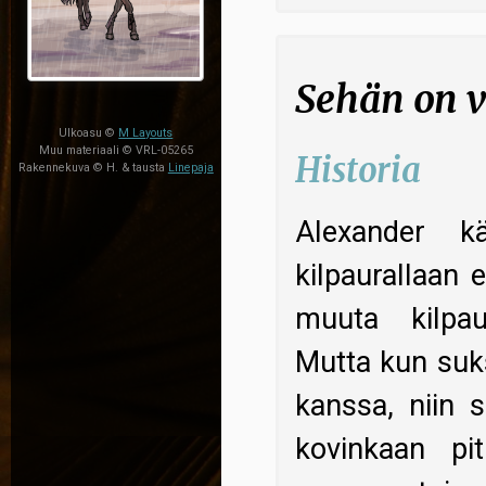
Sehän on 
Ulkoasu ©
M Layouts
Muu materiaali © VRL-05265
Historia
Rakennekuva © H. & tausta
Linepaja
Alexander kä
kilpaurallaan e
muuta kilpaur
Mutta kun suks
kanssa, niin s
kovinkaan pit