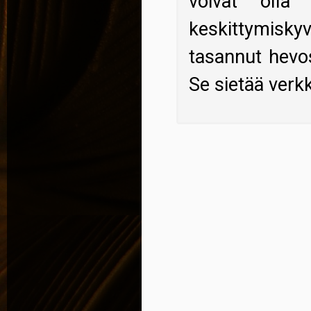
voivat olla
keskittymisky
tasannut hevo
Se sietää verkk