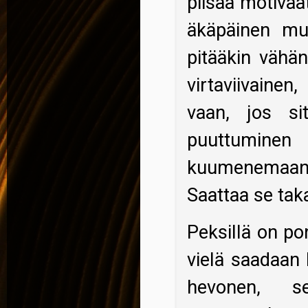
piisaa motivaa
äkäpäinen mul
pitääkin vähä
virtaviivaine
vaan, jos sit
puuttuminen
kuumenemaan 
Saattaa se taka
Peksillä on po
vielä saadaan
hevonen, s