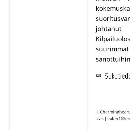
kokemuska
suoritusva
johtanut 
Kilpailuol
suurimmat 
sanottuihin
Sukutied
i. Charmingheart
evm | trak m 169cm