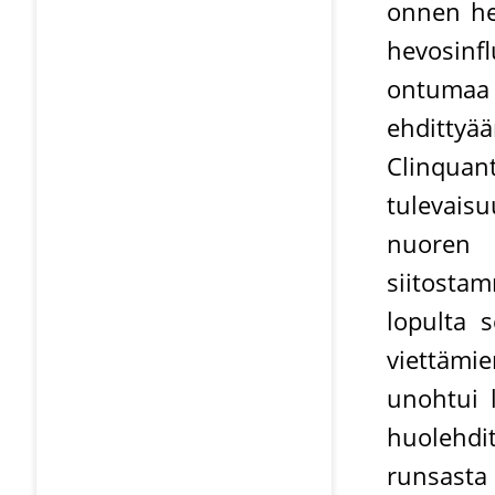
onnen hev
hevosinf
ontumaa 
ehdittyä
Clinquan
tulevaisu
nuoren 
siitosta
lopulta 
viettämi
unohtui 
huolehdi
runsasta