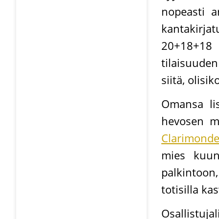
nopeasti ar
kantakirj
20+18+18 =
tilaisuuden
siitä, olis
Omansa lis
hevosen me
Clarimond
mies kuun
palkintoon
totisilla kas
Osallistuja