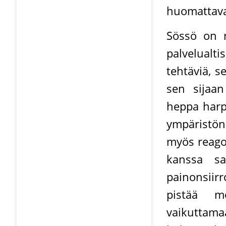
huomattava
Sössö on n
palvelualtis
tehtäviä, s
sen sijaa
heppa harp
ympäristön
myös reagoi
kanssa sa
painonsiirr
pistää me
vaikuttama