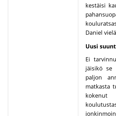
kestäisi ka
pahansuopa
kouluratsa
Daniel viel
Uusi suun
Ei tarvinn
jäisikö se
paljon an
matkasta t
kokenut 
koulutust
jonkinmoi