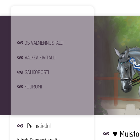
DS VALMENNUSTALLI
VALKEA KIVITALLI
SÄHKÖPOSTI
FOORUMI
Perustiedot
♥ Muisto
Nimi: Schwartzwaltz