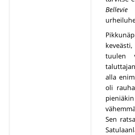
Bellevie
(
urheiluhe
Pikkunä
keveästi
tuulen 
taluttaja
alla enim
oli rauha
pieniäki
vähemmäll
Sen ratsa
Satulaanl