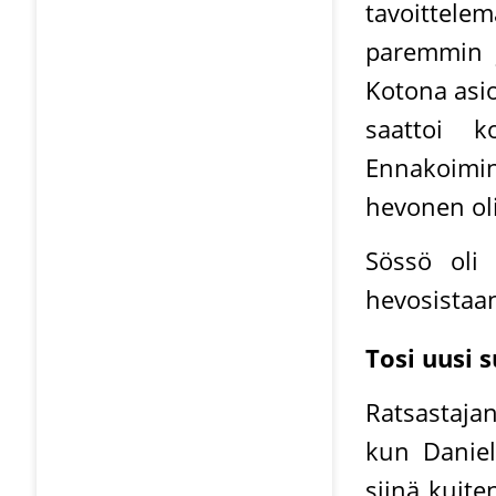
tavoittelem
paremmin j
Kotona asio
saattoi k
Ennakoimi
hevonen oli
Sössö oli 
hevosistaa
Tosi uusi 
Ratsastajan
kun Daniel
siinä kuite