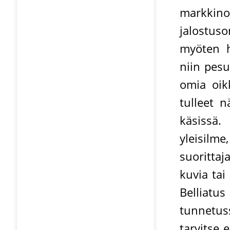
markkin
jalostus
myöten hu
niin pesu
omia oik
tulleet 
käsissä.
yleisilme
suoritta
kuvia tai
Belliatu
tunnetus
tarvitse 