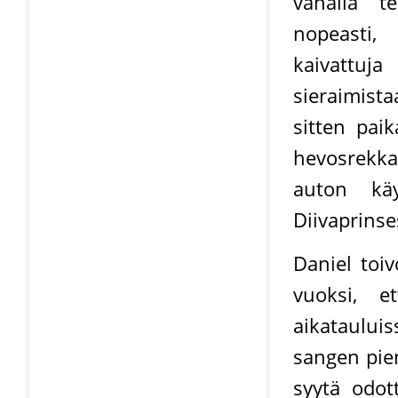
vähällä t
nopeasti, 
kaivattuj
sieraimist
sitten paik
hevosrekka
auton käy
Diivaprinse
Daniel toi
vuoksi, et
aikataului
sangen pien
syytä odott