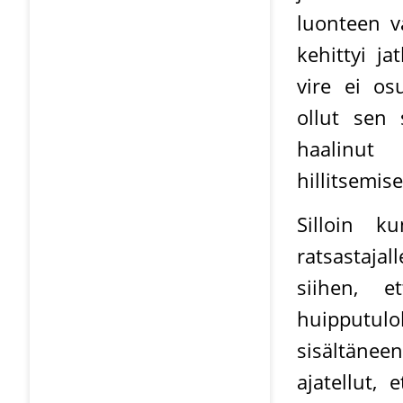
luonteen v
kehittyi j
vire ei os
ollut sen 
haalinut
hillitsemise
Silloin k
ratsastaja
siihen, e
huipputulo
sisältäneen
ajatellut, 