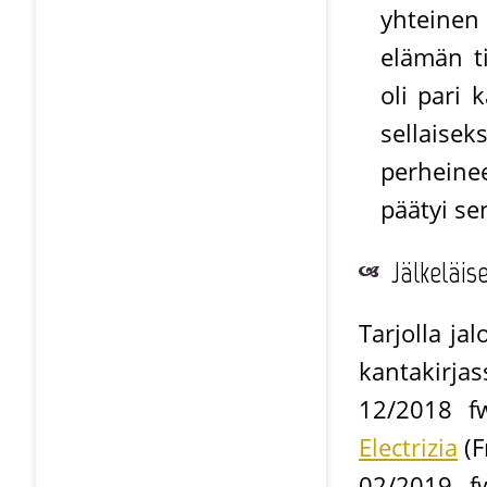
yhteinen 
elämän ti
oli pari 
sellaisek
perheinee
päätyi se
Jälkeläis
Tarjolla ja
kantakirjas
12/2018 f
Electrizia
(F
02/2019 f