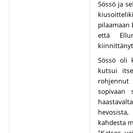
Sössö ja se
kiusoittel
pilaamaan D
että Ellu
kiinnittäny
Sössö oli k
kutsui its
rohjennut 
sopivaan s
haastavalta
hevosista,
kahdesta mu
"Katsos, va