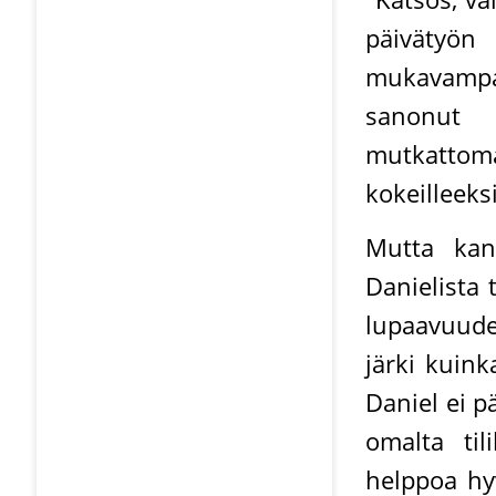
päivätyön
mukavampaa
sanonut 
mutkattoma
kokeilleek
Mutta kan
Danielista 
lupaavuudes
järki kuink
Daniel ei p
omalta til
helppoa hy