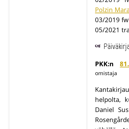
Polzin Mar
03/2019 fw
05/2021 tra
Päiväkirj
PKK:n
81
omistaja
Kantakirja
helpolta, 
Daniel Sus
Rosengårde