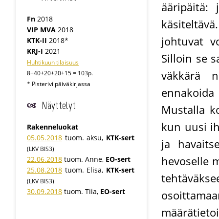
ääripäitä:
Fn
2018
käsiteltävä
VIP MVA
2018
johtuvat v
KTK-II
2018*
KRJ-I
2021
Silloin se 
Huhtikuun tilaisuus
väkkärä n
8+40+20+20+15 = 103p.
* Pisterivi päiväkirjassa
ennakoida 
Näyttelyt
Mustalla ko
kun uusi ih
Rakenneluokat
05.05.2018
tuom. aksu,
KTK-sert
ja havaits
(LKV BIS3)
hevoselle 
22.06.2018
tuom. Anne,
EO-sert
25.08.2018
tuom. Elisa,
KTK-sert
tehtäväk
(LKV BIS3)
30.09.2018
tuom. Tiia,
EO-sert
osoittam
määrätietoi