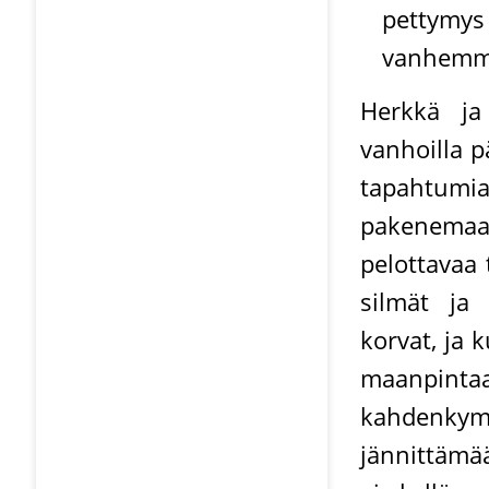
pettymys
vanhemmil
Herkkä ja
vanhoilla p
tapahtumi
pakenemaan
pelottavaa 
silmät ja 
korvat, ja 
maanpintaa
kahdenky
jännittämä