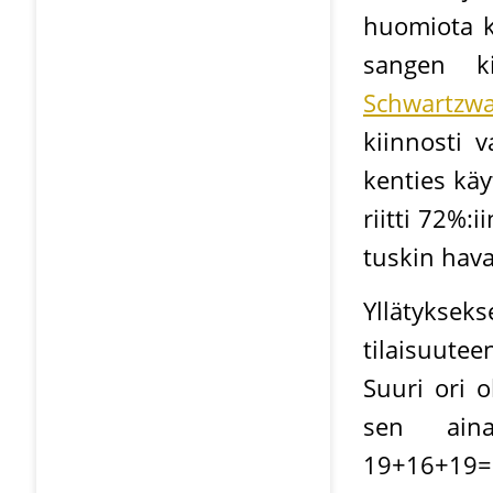
huomiota k
sangen ki
Schwartzwa
kiinnosti v
kenties käy
riitti 72%:
tuskin hava
Yllätyksek
tilaisuute
Suuri ori o
sen aina 
19+16+19=