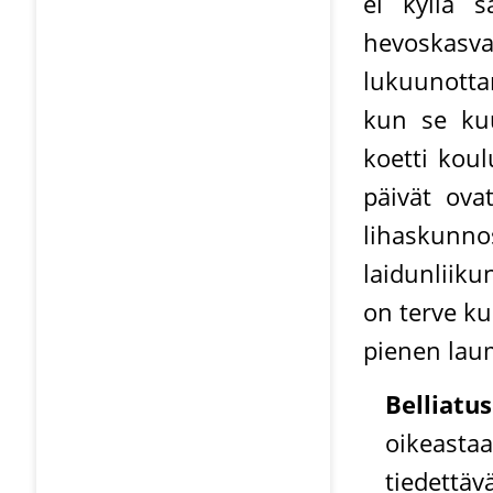
ei kyllä 
hevoskasva
lukuunotta
kun se kuul
koetti koul
päivät ova
lihaskun
laidunliik
on terve ku
pienen lau
Belliatus
oikeast
tiedet