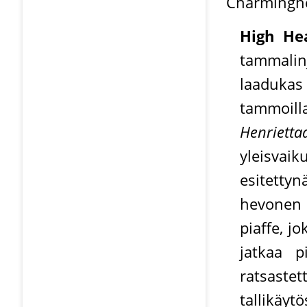
Charminghea
High He
tammalin
laadukas 
tammoill
Henrietta
yleisvaik
esitettyn
hevonen o
piaffe, j
jatkaa p
ratsaste
tallikäyt