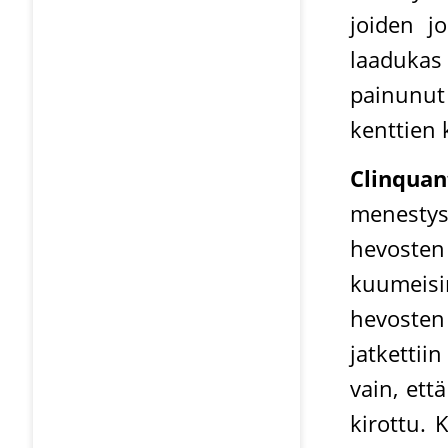
joiden j
laadukas 
painunut
kenttien 
Clinquan
menestys
hevosten 
kuumeisim
hevosten 
jatkettii
vain, ett
kirottu. 