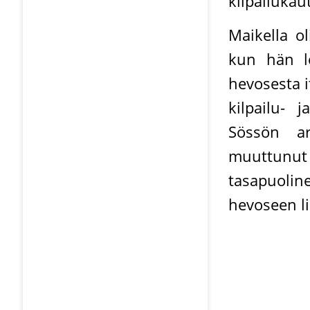
kilpailukaut
Maikella ol
kun hän l
hevosesta i
kilpailu- 
Sössön ar
muuttunut 
tasapuoli
hevoseen li