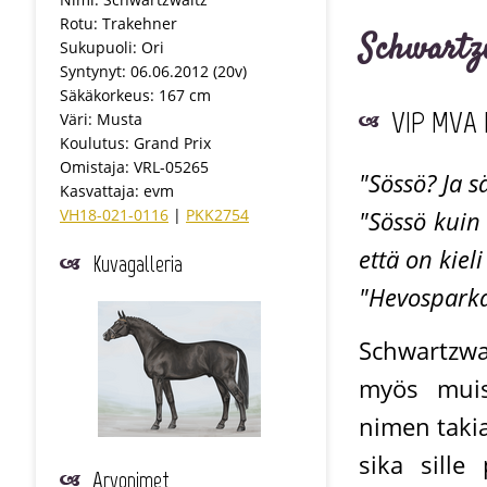
Rotu: Trakehner
Schwartz
Sukupuoli: Ori
Syntynyt: 06.06.2012 (20v)
Säkäkorkeus: 167 cm
VIP MVA F
Väri: Musta
Koulutus: Grand Prix
Omistaja: VRL-05265
"Sössö? Ja s
Kasvattaja: evm
VH18-021-0116
|
PKK2754
"Sössö kuin
että on kie
Kuvagalleria
"Hevosparka
Schwartzw
myös muist
nimen taki
sika sille
Arvonimet