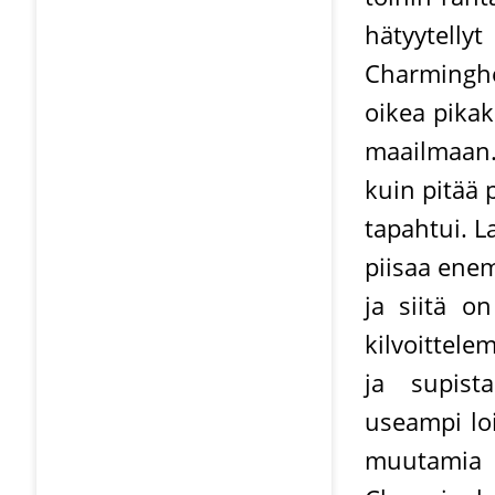
hätyytell
Charminghe
oikea pika
maailmaan.
kuin pitää 
tapahtui. L
piisaa enem
ja siitä on
kilvoittele
ja supist
useampi loi
muutamia