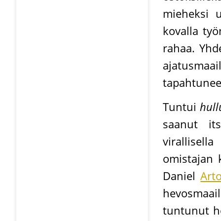
mieheksi 
kovalla työ
rahaa. Yhde
ajatusmaai
tapahtunee
Tuntui
hull
saanut its
virallisel
omistajan 
Daniel
Art
hevosmaail
tuntunut ho