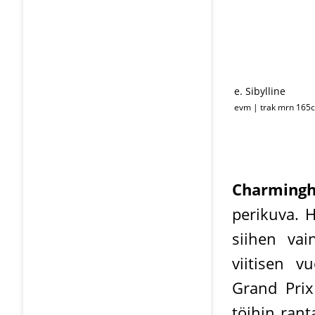
e. Sibylline
evm | trak mrn 165
Charmingh
perikuva. 
siihen vai
viitisen v
Grand Prix 
töihin rant