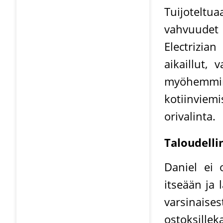
Tuijoteltua
vahvuudet
Electrizi
aikaillut,
myöhemmi
kotiinviemi
orivalinta.
Taloudelli
Daniel ei o
itseään ja 
varsinais
ostoksillek