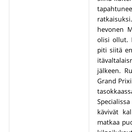
tapahtunee
ratkaisuks
hevonen Ma
olisi ollut
piti siitä
itävaltalai
jälkeen. R
Grand Prixi
tasokkaass
Specialiss
kävivät ka
matkaa puol