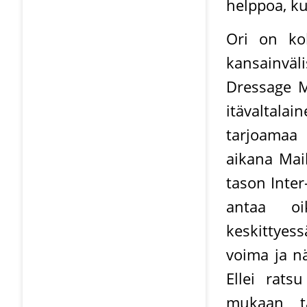
helppoa, ku
Ori on ko
kansainvä
Dressage Ma
itävaltala
tarjoamaa 
aikana Mai
tason Inte
antaa oik
keskittye
voima ja nä
Ellei ratsu
mukaan tä