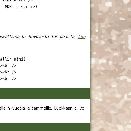
 PKK-id <br />

- PKK-id <br />)
svattamasta hevosesta tai ponista.
Lue
allin nimi)

><br />

><br />

><br />
alle 4-vuotiaille tammoille. Luokkaan ei voi