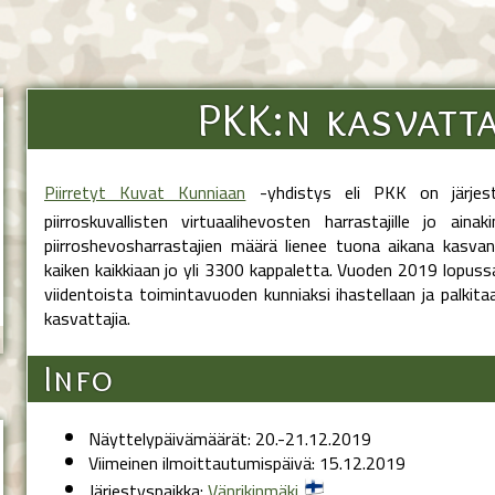
PKK:n kasvatta
Piirretyt Kuvat Kunniaan
-yhdistys eli PKK on järjestä
piirroskuvallisten virtuaalihevosten harrastajille jo ain
piirroshevosharrastajien määrä lienee tuona aikana kasvan
kaiken kaikkiaan jo yli 3300 kappaletta. Vuoden 2019 lopuss
viidentoista toimintavuoden kunniaksi ihastellaan ja palkita
kasvattajia.
Info
Näyttelypäivämäärät: 20.-21.12.2019
Viimeinen ilmoittautumispäivä: 15.12.2019
Järjestyspaikka:
Vänrikinmäki