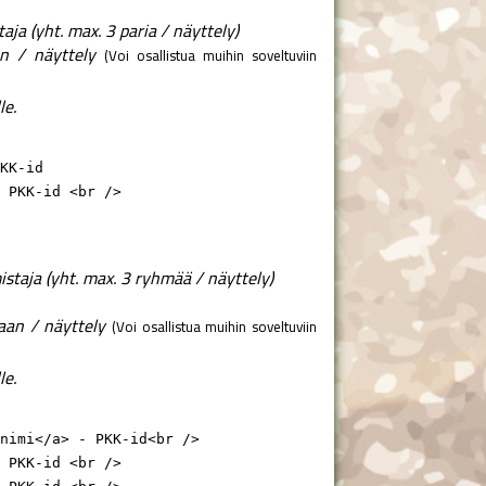
a (yht. max. 3 paria / näyttely)
n / näyttely
(Voi osallistua muihin soveltuviin
le.
KK-id

 PKK-id <br />
staja (yht. max. 3 ryhmää / näyttely)
aan / näyttely
(Voi osallistua muihin soveltuviin
le.
nimi</a> - PKK-id<br />

 PKK-id <br />
