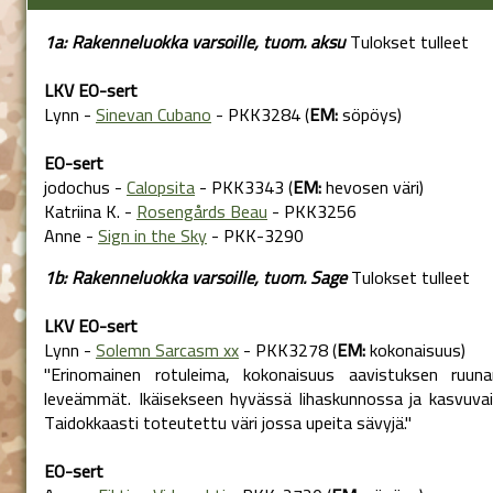
1a: Rakenneluokka varsoille, tuom. aksu
Tulokset tulleet
LKV EO-sert
Lynn -
Sinevan Cubano
- PKK3284 (
EM:
söpöys)
EO-sert
jodochus -
Calopsita
- PKK3343 (
EM:
hevosen väri)
Katriina K. -
Rosengårds Beau
- PKK3256
Anne -
Sign in the Sky
- PKK-3290
1b: Rakenneluokka varsoille, tuom. Sage
Tulokset tulleet
LKV EO-sert
Lynn -
Solemn Sarcasm xx
- PKK3278 (
EM:
kokonaisuus)
"Erinomainen rotuleima, kokonaisuus aavistuksen ruuna
leveämmät. Ikäisekseen hyvässä lihaskunnossa ja kasvuvaih
Taidokkaasti toteutettu väri jossa upeita sävyjä."
EO-sert