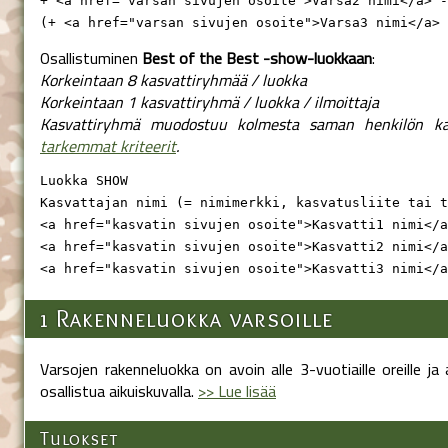
+ <a href="varsan sivujen osoite">Varsa2 nimi</a> -
(+ <a href="varsan sivujen osoite">Varsa3 nimi</a> 
Osallistuminen
Best of the Best -show-luokkaan
:
Korkeintaan 8 kasvattiryhmää / luokka
Korkeintaan 1 kasvattiryhmä / luokka / ilmoittaja
Kasvattiryhmä muodostuu kolmesta saman henkilön ka
tarkemmat kriteerit
.
Luokka SHOW

Kasvattajan nimi (= nimimerkki, kasvatusliite tai t
<a href="kasvatin sivujen osoite">Kasvatti1 nimi</a
<a href="kasvatin sivujen osoite">Kasvatti2 nimi</a
<a href="kasvatin sivujen osoite">Kasvatti3 nimi</a
1 Rakenneluokka varsoille
Varsojen rakenneluokka on avoin alle 3-vuotiaille oreille ja 
osallistua aikuiskuvalla.
>> Lue lisää
Tulokset