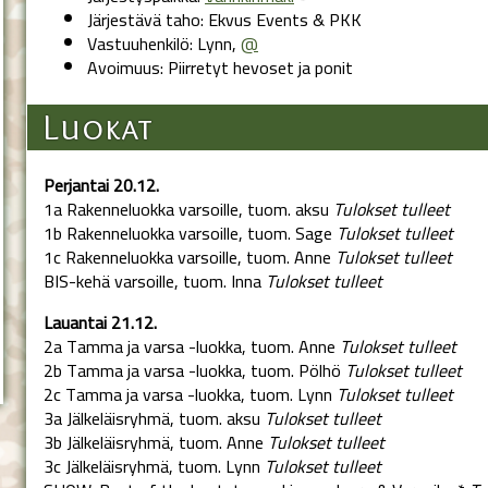
Järjestävä taho: Ekvus Events & PKK
Vastuuhenkilö: Lynn,
@
Avoimuus: Piirretyt hevoset ja ponit
Luokat
Perjantai 20.12.
1a Rakenneluokka varsoille, tuom. aksu
Tulokset tulleet
1b Rakenneluokka varsoille, tuom. Sage
Tulokset tulleet
1c Rakenneluokka varsoille, tuom. Anne
Tulokset tulleet
BIS-kehä varsoille, tuom. Inna
Tulokset tulleet
Lauantai 21.12.
2a Tamma ja varsa -luokka, tuom. Anne
Tulokset tulleet
2b Tamma ja varsa -luokka, tuom. Pölhö
Tulokset tulleet
2c Tamma ja varsa -luokka, tuom. Lynn
Tulokset tulleet
3a Jälkeläisryhmä, tuom. aksu
Tulokset tulleet
3b Jälkeläisryhmä, tuom. Anne
Tulokset tulleet
3c Jälkeläisryhmä, tuom. Lynn
Tulokset tulleet