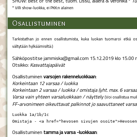
SHOW: Best of the best, tuom. Lissu, alaera & Veronika *
Tu
* Villi show-luokka, ei PKK:n alainen
Osallistuminen
Tarkistathan jo ennen osallistumista, kuka luokan tuomaroi etkä osal
vältytään hylkäämisiltä:)
Sähköpostitse jammiska@gmail.com 15.12.2019 klo 15.00
Otsikko:
Kasvattajapäivät
Osallistuminen
varsojen rakenneluokkaan
:
Korkeintaan 12 varsaa / luokka
Korkeintaan 2 varsaa / luokka / omistaja (yht. max. 6 varsaa
Varsa vain yhteen varsaluokkaan / näyttely
(Voi osallistua mui
FF-arvonimeen oikeuttavat palkinnot jo saavuttaneet varsa
Luokka 1a/1b/1c

Omistaja - <a href="hevosen sivujen osoite">Hevosen
Osallistuminen
tamma ja varsa -luokkaan
: