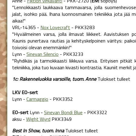
Anne -
Fiktion Virkavahti
- PKK-2720 (
EM:
söpöys)
"Lennokkaasti laukkaava tammavarsa, jolla suomenhevoselle
jalat, isohko pää. Ihana luonnosmainen tekniikka jota jää 
aikaa!"
VRL-14365 -
Nox Lovecraft
- PKK3283
"Hyväilmeinen varsa, jolla ilmavat liikkeet. Aavistuksen p
Kaunis punertava rautias ja kehityskelpoinen väritys: paikoit
toivoisi olevan enemmänkin!"
Lynn -
Sinevan Silencio
- PKK3233
"Ryhdikäs ja tarmokkaasti liikkuva varsa. Erityisen pitkät k
tekniikka, joka tuo kuvaan kivasti kontrastia. Kauniit merkit j
1c: Rakenneluokka varsoille, tuom. Anne
Tulokset tulleet
LKV EO-sert
Lynn -
Carmaggio
- PKK3352
EO-sert
Lynn -
Sinevan Bondi Blue
- PKK3322
aksu -
Wight Wyrd
PKK3349
Best In Show, tuom. Inna
Tulokset tulleet