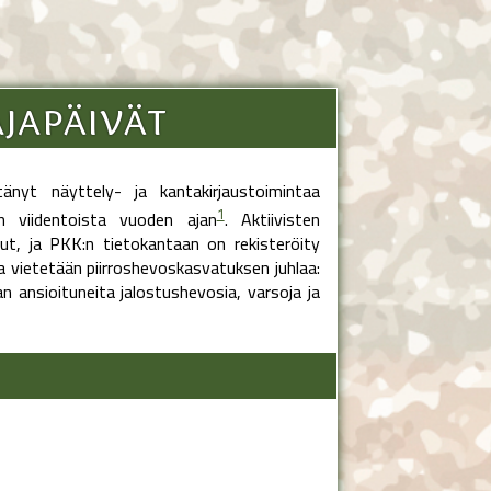
japäivät
nyt näyttely- ja kantakirjaustoimintaa
1
akin viidentoista vuoden ajan
. Aktiivisten
ut, ja PKK:n tietokantaan on rekisteröity
a vietetään piirroshevoskasvatuksen juhlaa:
an ansioituneita jalostushevosia, varsoja ja