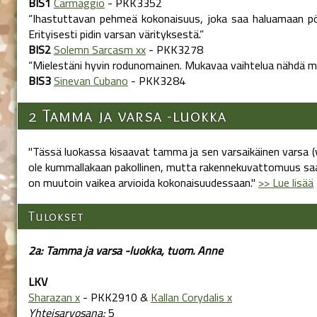
BIS1
Carmaggio
- PKK3352
“Ihastuttavan pehmeä kokonaisuus, joka saa haluamaan pö
Erityisesti pidin varsan värityksestä.”
BIS2
Solemn Sarcasm xx
- PKK3278
“Mielestäni hyvin rodunomainen. Mukavaa vaihtelua nähdä 
BIS3
Sinevan Cubano
- PKK3284
2 Tamma ja varsa -luokka
"Tässä luokassa kisaavat tamma ja sen varsaikäinen varsa (v
ole kummallakaan pakollinen, mutta rakennekuvattomuus saa
on muutoin vaikea arvioida kokonaisuudessaan."
>> Lue lisää
Tulokset
2a: Tamma ja varsa -luokka, tuom. Anne
LKV
Sharazan x
- PKK2910 &
Kallan Corydalis x
Yhteisarvosana:
5