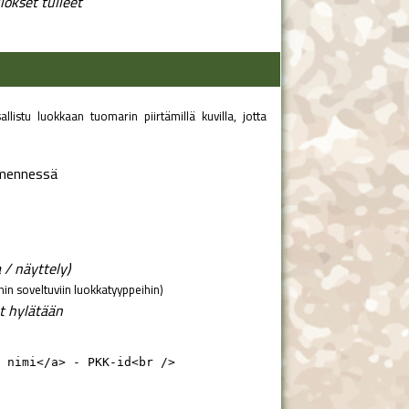
lokset tulleet
listu luokkaan tuomarin piirtämillä kuvilla, jotta
 mennessä
 / näyttely)
hin soveltuviin luokkatyyppeihin)
t hylätään
 nimi</a> - PKK-id<br />