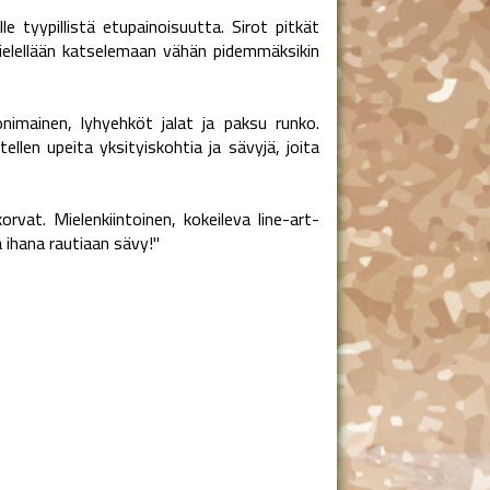
 tyypillistä etupainoisuutta. Sirot pitkät
mielellään katselemaan vähän pidemmäksikin
onimainen, lyhyehköt jalat ja paksu runko.
ellen upeita yksityiskohtia ja sävyjä, joita
orvat. Mielenkiintoinen, kokeileva line-art-
a ihana rautiaan sävy!"