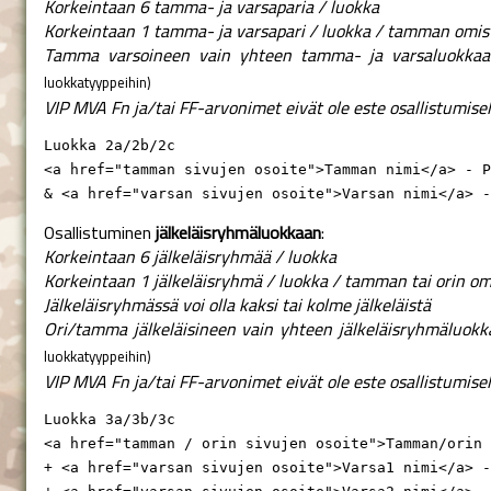
Korkeintaan 6 tamma- ja varsaparia / luokka
Korkeintaan 1 tamma- ja varsapari / luokka / tamman omistaj
Tamma varsoineen vain yhteen tamma- ja varsaluokkaa
luokkatyyppeihin)
VIP MVA Fn ja/tai FF-arvonimet eivät ole este osallistumisel
Luokka 2a/2b/2c

<a href="tamman sivujen osoite">Tamman nimi</a> - P
& <a href="varsan sivujen osoite">Varsan nimi</a> -
Osallistuminen
jälkeläisryhmäluokkaan
:
Korkeintaan 6 jälkeläisryhmää / luokka
Korkeintaan 1 jälkeläisryhmä / luokka / tamman tai orin omi
Jälkeläisryhmässä voi olla kaksi tai kolme jälkeläistä
Ori/tamma jälkeläisineen vain yhteen jälkeläisryhmäluokk
luokkatyyppeihin)
VIP MVA Fn ja/tai FF-arvonimet eivät ole este osallistumisel
Luokka 3a/3b/3c

<a href="tamman / orin sivujen osoite">Tamman/orin 
+ <a href="varsan sivujen osoite">Varsa1 nimi</a> -