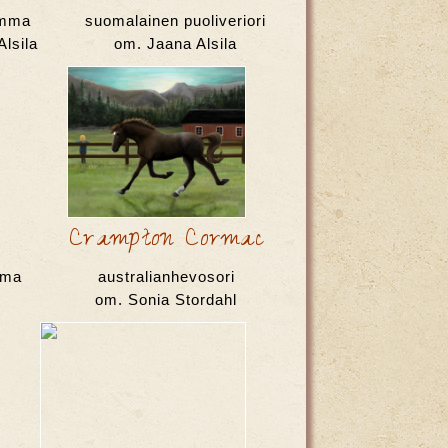
amma
suomalainen puoliveriori
lsila
om. Jaana Alsila
p
Crampton Cormac
mma
australianhevosori
om. Sonia Stordahl