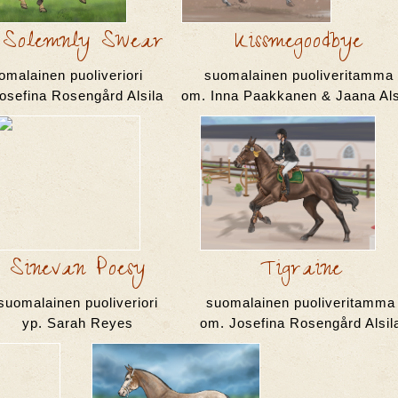
Solemnly Swear
Kissmegoodbye
omalainen puoliveriori
suomalainen puoliveritamma
osefina Rosengård Alsila
om. Inna Paakkanen & Jaana Als
Sinevan Poesy
Tigraine
suomalainen puoliveriori
suomalainen puoliveritamma
yp. Sarah Reyes
om. Josefina Rosengård Alsil