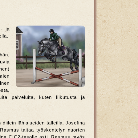
- ja
lla.
ähän,
uvia
nen)
emien
inen
sta,
a palveluita, kuten liikutusta ja
iilein lähialueiden talleilla. Josefina
 Rasmus taitaa työskentelyn nuorten
 aina CIC2-tasolle asti. Rasmus myös