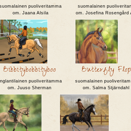
suomalainen puoliveritamma
suomalainen puoliverit
om. Jaana Alsila
om. Josefina Rosengård A
Bibbitybobbityboo
Butterfly Flo
nglantilainen puoliveritamma
suomalainen puoliverita
om. Juuso Sherman
om. Salma Stjärndahl