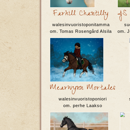
Farhill Chantilly
JS 
walesinvuoristoponitamma
su
om. Tomas Rosengård Alsila
om. J
Mearwynn Mortales
walesinvuoristoponiori
om. perhe Laakso