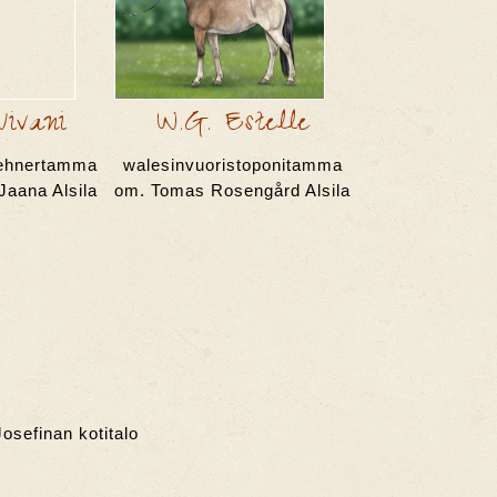
Vivani
W.G. Estelle
kehnertamma
walesinvuoristoponitamma
Jaana Alsila
om. Tomas Rosengård Alsila
sefinan kotitalo