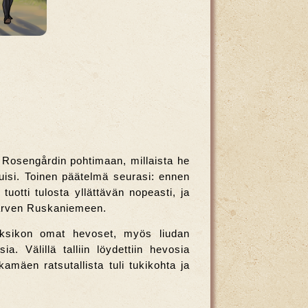
 Rosengårdin pohtimaan, millaista he
uisi. Toinen päätelmä seurasi: ennen
tuotti tulosta yllättävän nopeasti, ja
järven Ruskaniemeen.
i kaksikon omat hevoset, myös liudan
a. Välillä talliin löydettiin hevosia
amäen ratsutallista tuli tukikohta ja