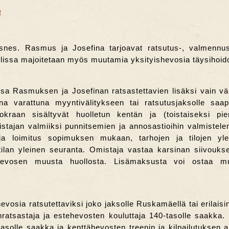
e
snes. Rasmus ja Josefina tarjoavat ratsutus-, valmennus
llissa majoitetaan myös muutamia yksityishevosia täysihoido
lissa Rasmuksen ja Josefinan ratsastettavien lisäksi vain v
na varattuna myyntivälitykseen tai ratsutusjaksolle saap
kraan sisältyvät huolletun kentän ja (toistaiseksi pie
istajan valmiiksi punnitsemien ja annosastioihin valmistel
ja loimitus sopimuksen mukaan, tarhojen ja tilojen yle
ilan yleinen seuranta. Omistaja vastaa karsinan siivoukse
evosen muusta huollosta. Lisämaksusta voi ostaa muit
sia ratsutettaviksi joko jaksolle Ruskamäellä tai erilaisin d
ratsastaja ja estehevosten kouluttaja 140-tasolle saakka.
asolle saakka ja kenttähevosten treenin ja kilpailutuksen