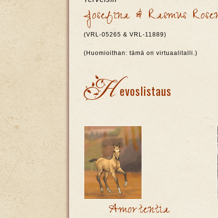
Josefina & Rasmus Rose
(VRL-05265 & VRL-11889)
(Huomioithan: tämä on virtuaalitalli.)
H
evoslistaus
Amortentia