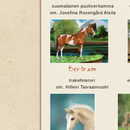
suomalainen puoliveritamma
om. Josefina Rosengård Alsila
Bertram
trakehnerori
e
om. Hillevi Taivaanvuohi