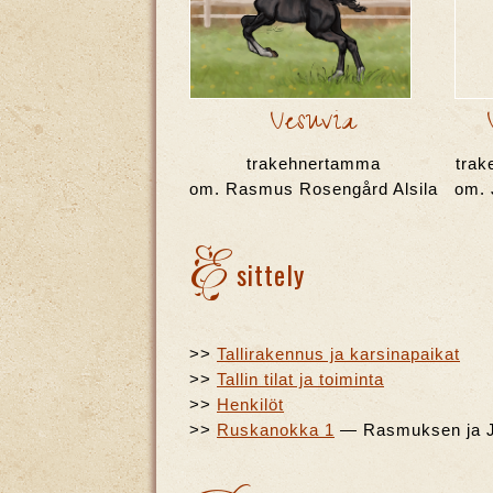
Vesuvia
trakehnertamma
tra
om. Rasmus Rosengård Alsila
om. 
E
sittely
>>
Tallirakennus ja karsinapaikat
>>
Tallin tilat ja toiminta
>>
Henkilöt
>>
Ruskanokka 1
— Rasmuksen ja Jo