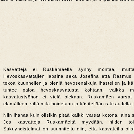
Kasvatteja ei Ruskamäellä synny montaa, mutt
Hevoskasvattajien lapsina sekä Josefina että Rasmus 
tekoa kuunnellen ja pieniä hevosenalkuja ihastellen ja käs
tuntee paloa hevoskasvatusta kohtaan, vaikka ma
kasvatustyöhön ei vielä olekaan. Ruskamäen varsat
elämälleen, sillä niitä hoidetaan ja käsitellään rakkaudella
Niin ihanaa kuin olisikin pitää kaikki varsat kotona, aina 
Jos kasvatteja Ruskamäeltä myydään, niiden toi
Sukuyhdistelmät on suunniteltu niin, että kasvateilla olis