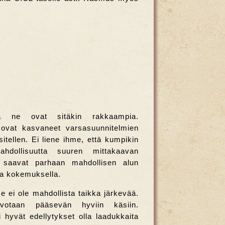
a ne ovat sitäkin rakkaampia.
ovat kasvaneet varsasuunnitelmien
itellen. Ei liene ihme, että kumpikin
hdollisuutta suuren mittakaavan
 saavat parhaan mahdollisen alun
 ja kokemuksella.
se ei ole mahdollista taikka järkevää.
votaan pääsevän hyviin käsiin.
i hyvät edellytykset olla laadukkaita