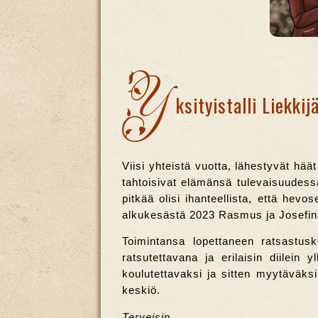
Y
ksityistalli Liekkij
Viisi yhteistä vuotta, lähestyvät h
tahtoisivat elämänsä tulevaisuudess
pitkää olisi ihanteellista, että hevo
alkukesästä 2023 Rasmus ja Josefin
Toimintansa lopettaneen ratsastusko
ratsutettavana ja erilaisin diilein 
koulutettavaksi ja sitten myytäväksi
keskiö.
Terveisin