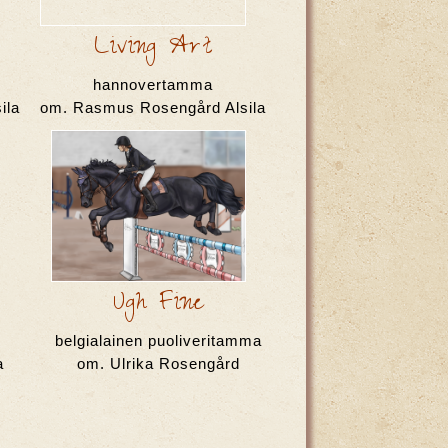
Living Art
hannovertamma
ila
om. Rasmus Rosengård Alsila
Ugh Fine
belgialainen puoliveritamma
a
om. Ulrika Rosengård