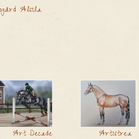
ngård Alsila
Art Decade
Artistrea