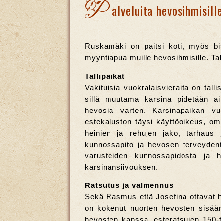
P
alveluita hevosihmisill
Ruskamäki on paitsi koti, myös bi
myyntiapua muille hevosihmisille. Ta
Tallipaikat
Vakituisia vuokralaisvieraita on tal
sillä muutama karsina pidetään ai
hevosia varten. Karsinapaikan vuo
estekaluston täysi käyttöoikeus, om
heinien ja rehujen jako, tarhaus 
kunnossapito ja hevosen terveydent
varusteiden kunnossapidosta ja h
karsinansiivouksen.
Ratsutus ja valmennus
Sekä Rasmus että Josefina ottavat hevo
on kokenut nuorten hevosten sisään
hevosten kanssa, esteratsujen 150-t