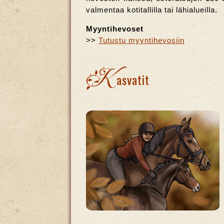
valmentaa kotitallilla tai lähialueilla.
Myyntihevoset
>>
Tutustu myyntihevosiin
K
asvatit