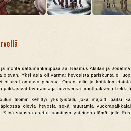
ärvellä
äät ja monta sattumankauppaa sai Rasmus Alsilan ja Josefina
a olevan. Yksi asia oli varma: hevosista pariskunta ei luop
set olisivat omassa pihassa. Oman tallin ja kotitalon etsintä 
a pakkasivat tavaransa ja hevosensa muuttaakseen Liekki
ulun tiloihin kehittyi yksityistalli, joka majoitti paits
ylläpidossa olevia hevosia sekä muutamia vuokrapaikkalaisi
. Siinä sivussa asettui uomiinsa yhteinen elämä, jolle Rusk